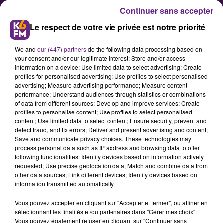
Continuer sans accepter
Le respect de votre vie privée est notre priorité
We and
our (447) partners
do the following data processing based on
your consent and/or our legitimate interest: Store and/or access
information on a device; Use limited data to select advertising; Create
profiles for personalised advertising; Use profiles to select personalised
advertising; Measure advertising performance; Measure content
3 Dijonnais étaient au « All Star
performance; Understand audiences through statistics or combinations
of data from different sources; Develop and improve services; Create
Games LNB »
profiles to personalise content; Use profiles to select personalised
content; Use limited data to select content; Ensure security, prevent and
detect fraud, and fix errors; Deliver and present advertising and content;
C’est LE gros rendez-vous basket de
Save and communicate privacy choices. These technologies may
process personal data such as IP address and browsing data to offer
la fin d’année en France, le « All
following functionalities: Identify devices based on information actively
Star Games LNB » avait lieu ce
requested; Use precise geolocation data; Match and combine data from
other data sources; Link different devices; Identify devices based on
dimanche à l’Accorhotels Arena de
information transmitted automatically.
Paris Bercy. David Holston, Axel
Vous pouvez accepter en cliquant sur "Accepter et fermer", ou affiner en
Julien et Alexandre Chassang de la
sélectionnant les finalités et/ou partenaires dans "Gérer mes choix".
JDA Dijon étaient sur place.
Vous pouvez également refuser en cliquant sur "Continuer sans