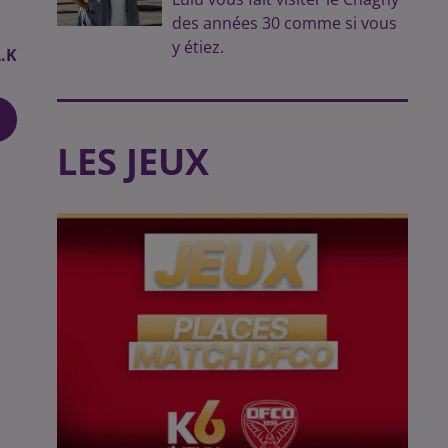
des années 30 comme si vous
y étiez.
.K
LES JEUX