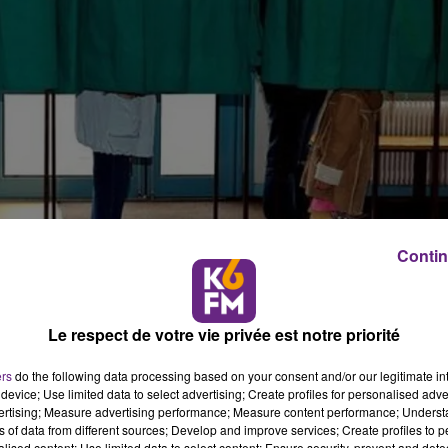
Contin
Le respect de votre vie privée est notre priorité
ers
do the following data processing based on your consent and/or our legitimate int
device; Use limited data to select advertising; Create profiles for personalised adver
, petit rappel sur les horaires des différents bureaux de
vertising; Measure advertising performance; Measure content performance; Unders
ns of data from different sources; Develop and improve services; Create profiles to 
alised content; Use limited data to select content; Ensure security, prevent and detect