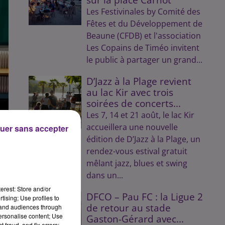
Les Festivinales by Comité des
Fêtes et du Développement de
Beaune (CFDB) et l'association
Les Copains de Timéo invitent
le public à partager un grand...
D’Jazz à la Plage revient
au lac Kir avec trois
soirées de concerts...
Les 7, 14 et 21 août, le lac Kir
accueillera une nouvelle
uer sans accepter
édition de D’Jazz à la Plage, un
rendez-vous estival gratuit
mêlant jazz, blues et swing
dans un...
erest: Store and/or
DFCO – Pau FC : la Ligue 2
tising; Use profiles to
de retour au stade
tand audiences through
personalise content; Use
Gaston-Gérard avec...
 fraud, and fix errors;