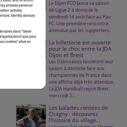
Le Dijon FCO lance sa saison
 may process personal
de Ligue 2 à domicile le
mation actively
0.
vices; Identify devices
vendredi 14 août face au Pau
FC. Une première rencontre
attendue par les supporters.
rtenaires dans "Gérer
s'appliqueront que pour
les cookies" situé en
La billetterie est ouverte
pour le choc entre la JDA
Dijon et Brest
Les Dijonnaises lanceront leur
saison à domicile face aux
championnes de France dans
une affiche déjà très attendue.
La JDA Handball reçoit Brest
mercredi 2...
Les balades contées de
Chagny : découvrez
l'histoire du village...
Lulu vous fait visiter le Chagny