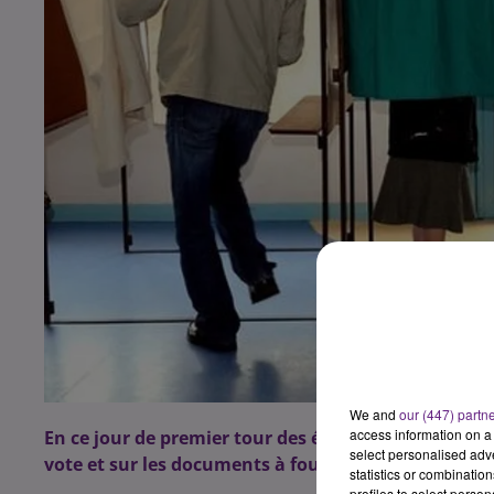
We and
our (447) partn
access information on a 
En ce jour de premier tour des éléctions législatives
select personalised ad
vote et sur les documents à fournir pour voter.
statistics or combinatio
profiles to select person