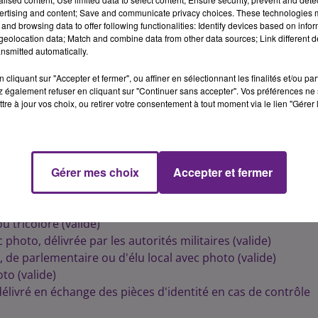
reaux de vote dans le département de Côte d'Or, ils seront
ertising and content; Save and communicate privacy choices. These technologies
mmunes. Toutefois pour les communes de Chenove, Chevigny
and browsing data to offer following functionalities: Identify devices based on infor
t, Quetigny et Saint Appolinaire le scrutin sera clos à 19 h 0
eolocation data; Match and combine data from other data sources; Link different de
nsmitted automatically.
t obligatoire dans les communes de plus de 1000 habitants.
cliquant sur "Accepter et fermer", ou affiner en sélectionnant les finalités et/ou pa
:
 également refuser en cliquant sur "Continuer sans accepter". Vos préférences ne 
ée)
tre à jour vos choix, ou retirer votre consentement à tout moment via le lien "Gérer 
Gérer mes choix
Accepter et fermer
e par la SNCF
représentant de l'�?tat (valide)
 tricolore (valide)
photo, délivrée par les autorités militaires (valide)
 de parlementaire ou d'élu local avec photo (valide)
to (valide)
 délivré en échange des pièces d'identité en cas de contrôle