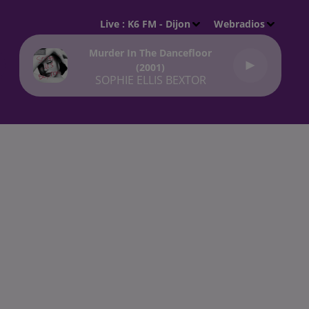
Live :
K6 FM - Dijon
Webradios
Murder In The Dancefloor
(2001)
SOPHIE ELLIS BEXTOR
t