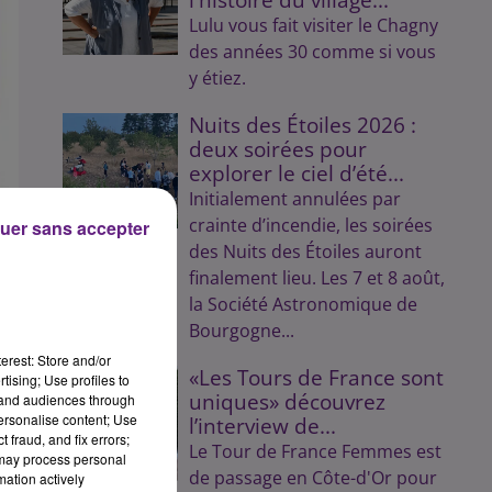
Lulu vous fait visiter le Chagny
des années 30 comme si vous
y étiez.
Nuits des Étoiles 2026 :
deux soirées pour
explorer le ciel d’été...
Initialement annulées par
crainte d’incendie, les soirées
uer sans accepter
des Nuits des Étoiles auront
finalement lieu. Les 7 et 8 août,
la Société Astronomique de
Bourgogne...
un
erest: Store and/or
«Les Tours de France sont
tising; Use profiles to
oir
uniques» découvrez
tand audiences through
personalise content; Use
l’interview de...
 fraud, and fix errors;
une
Le Tour de France Femmes est
 may process personal
de
de passage en Côte-d'Or pour
mation actively