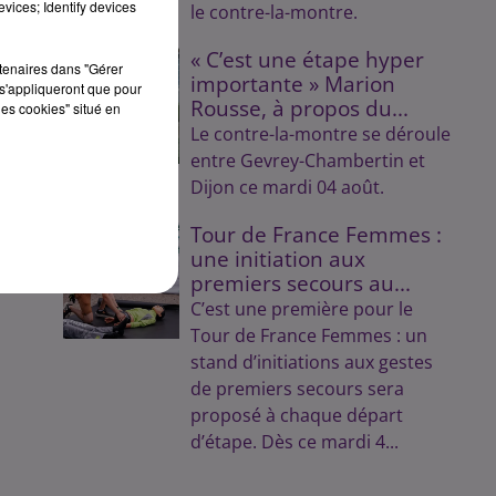
 de
vices; Identify devices
le contre-la-montre.
« C’est une étape hyper
rtenaires dans "Gérer
id
importante » Marion
s'appliqueront que pour
Rousse, à propos du...
les cookies" situé en
Le contre-la-montre se déroule
entre Gevrey-Chambertin et
Dijon ce mardi 04 août.
Tour de France Femmes :
une initiation aux
premiers secours au...
C’est une première pour le
Tour de France Femmes : un
stand d’initiations aux gestes
de premiers secours sera
proposé à chaque départ
d’étape. Dès ce mardi 4...