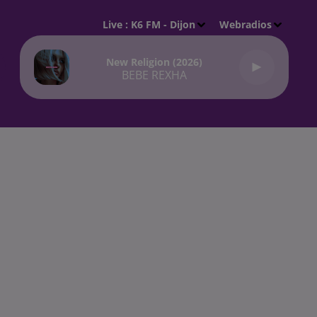
Live :
K6 FM - Dijon
Webradios
New Religion (2026)
BEBE REXHA