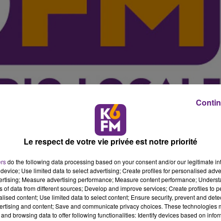
Contin
Le respect de votre vie privée est notre priorité
ez-vous ce dimanche 17 avril � Auxonne pour rendre 
ers
do the following data processing based on your consent and/or our legitimate int
device; Use limited data to select advertising; Create profiles for personalised adver
R�giment du Train tu�s au Mali la semaine derni�re.
(v
vertising; Measure advertising performance; Measure content performance; Unders
ns of data from different sources; Develop and improve services; Create profiles to 
alised content; Use limited data to select content; Ensure security, prevent and detect
t pr�sents en cette journ�e pluvieuse. Ils ont respect� 
ertising and content; Save and communicate privacy choices. These technologies
t le monument aux morts. Un hommage "local" qui pr�c�
and browsing data to offer following functionalities: Identify devices based on infor