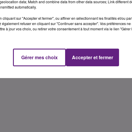
de devrait rendre � ces trois soldats dans la journ�e
eolocation data; Match and combine data from other data sources; Link different de
nsmitted automatically.
cliquant sur "Accepter et fermer", ou affiner en sélectionnant les finalités et/ou pa
Yoann Ol
 également refuser en cliquant sur "Continuer sans accepter". Vos préférences ne 
tre à jour vos choix, ou retirer votre consentement à tout moment via le lien "Gérer 
Gérer mes choix
Accepter et fermer