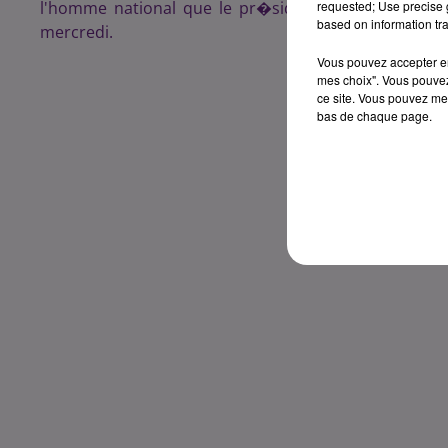
l'homme national que le pr�sident Fran�ois Hollan
requested; Use precise g
based on information tra
mercredi.
Vous pouvez accepter en 
mes choix". Vous pouvez
ce site. Vous pouvez met
bas de chaque page.