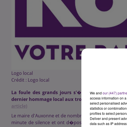
Logo local
Crédit :
Logo local
La foule des grands jours s'�tait donn�e rend
We and
our (447) partn
access information on a 
dernier hommage local aux trois soldats du 511e 
select personalised ad
article)
statistics or combinatio
profiles to select person
Le maire d'Auxonne et de nombreux habitants �taien
Deliver and present adv
minute de silence et ont d�pos� des fleurs devan
data such as IP address 