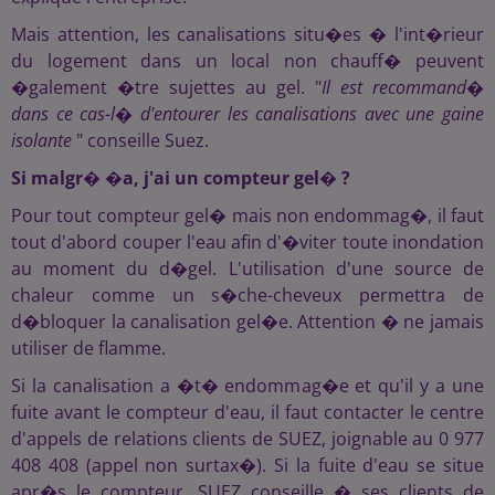
Mais attention, les canalisations situ�es � l'int�rieur
du logement dans un local non chauff� peuvent
�galement �tre sujettes au gel. "
Il est recommand�
dans ce cas-l� d'entourer les canalisations avec une gaine
isolante
" conseille Suez.
Si malgr� �a, j'ai un compteur gel� ?
Pour tout compteur gel� mais non endommag�, il faut
tout d'abord couper l'eau afin d'�viter toute inondation
au moment du d�gel. L'utilisation d'une source de
chaleur comme un s�che-cheveux permettra de
d�bloquer la canalisation gel�e. Attention � ne jamais
utiliser de flamme.
Si la canalisation a �t� endommag�e et qu'il y a une
fuite avant le compteur d'eau, il faut contacter le centre
d'appels de relations clients de SUEZ, joignable au 0 977
408 408 (appel non surtax�). Si la fuite d'eau se situe
apr�s le compteur, SUEZ conseille � ses clients de