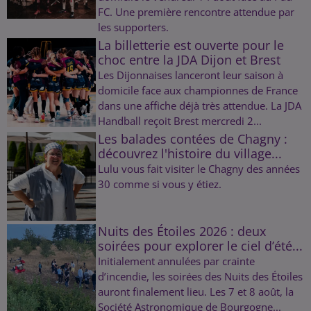
FC. Une première rencontre attendue par
les supporters.
La billetterie est ouverte pour le
choc entre la JDA Dijon et Brest
Les Dijonnaises lanceront leur saison à
domicile face aux championnes de France
dans une affiche déjà très attendue. La JDA
Handball reçoit Brest mercredi 2...
Les balades contées de Chagny :
découvrez l'histoire du village...
Lulu vous fait visiter le Chagny des années
30 comme si vous y étiez.
Nuits des Étoiles 2026 : deux
soirées pour explorer le ciel d’été...
Initialement annulées par crainte
d’incendie, les soirées des Nuits des Étoiles
auront finalement lieu. Les 7 et 8 août, la
Société Astronomique de Bourgogne...