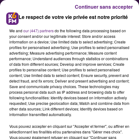
Continuer sans accepter
Le respect de votre vie privée est notre priorité
We and
our (447) partners
do the following data processing based on
your consent and/or our legitimate interest: Store and/or access
information on a device; Use limited data to select advertising; Create
profiles for personalised advertising; Use profiles to select personalised
advertising; Measure advertising performance; Measure content
Baisse des températures : "
performance; Understand audiences through statistics or combinations
of data from different sources; Develop and improve services; Create
Attention aux canalisations "
profiles to personalise content; Use profiles to select personalised
prévient Suez
content; Use limited data to select content; Ensure security, prevent and
detect fraud, and fix errors; Deliver and present advertising and content;
Save and communicate privacy choices. These technologies may
process personal data such as IP address and browsing data to offer
En raison des fortes gelées qui vont
following functionalities: Identify devices based on information actively
sévire toute cette semaine en Côte-
requested; Use precise geolocation data; Match and combine data from
other data sources; Link different devices; Identify devices based on
d'or, l'entreprise SUEZ rappelle les
information transmitted automatically.
consignes pour protéger son
Vous pouvez accepter en cliquant sur "Accepter et fermer", ou affiner en
compteur d'eau et ses
sélectionnant les finalités et/ou partenaires dans "Gérer mes choix".
canalisations, pour éviter les fuites
Vous pouvez également refuser en cliquant sur "Continuer sans