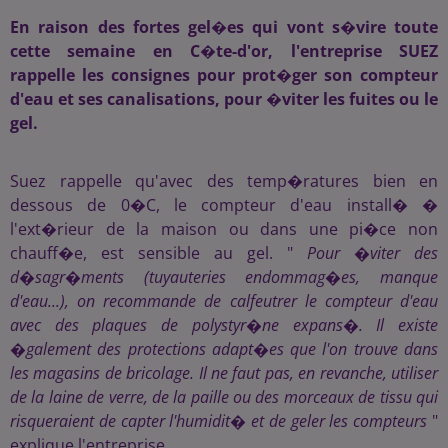
En raison des fortes gel�es qui vont s�vire toute
cette semaine en C�te-d'or, l'entreprise SUEZ
rappelle les consignes pour prot�ger son compteur
d'eau et ses canalisations, pour �viter les fuites ou le
gel.
Suez rappelle qu'avec des temp�ratures bien en
dessous de 0�C, le compteur d'eau install� �
l'ext�rieur de la maison ou dans une pi�ce non
chauff�e, est sensible au gel. "
Pour �viter des
d�sagr�ments (tuyauteries endommag�es, manque
d'eau...), on recommande de calfeutrer le compteur d'eau
avec des plaques de polystyr�ne expans�. Il existe
�galement des protections adapt�es que l'on trouve dans
les magasins de bricolage. Il ne faut pas, en revanche, utiliser
de la laine de verre, de la paille ou des morceaux de tissu qui
risqueraient de capter l'humidit� et de geler les compteurs
"
explique l'entreprise.