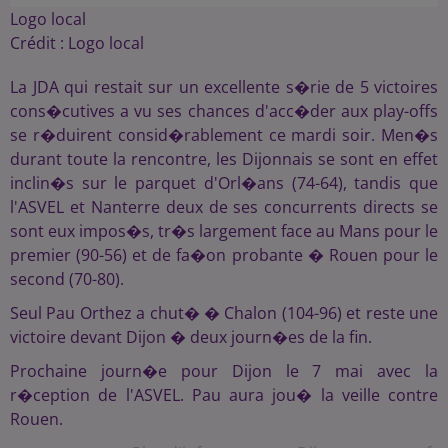
Logo local
Crédit :
Logo local
La JDA qui restait sur un excellente s�rie de 5 victoires
cons�cutives a vu ses chances d'acc�der aux play-offs
se r�duirent consid�rablement ce mardi soir. Men�s
durant toute la rencontre, les Dijonnais se sont en effet
inclin�s sur le parquet d'Orl�ans (74-64), tandis que
l'ASVEL et Nanterre deux de ses concurrents directs se
sont eux impos�s, tr�s largement face au Mans pour le
premier (90-56) et de fa�on probante � Rouen pour le
second (70-80).
Seul Pau Orthez a chut� � Chalon (104-96) et reste une
victoire devant Dijon � deux journ�es de la fin.
Prochaine journ�e pour Dijon le 7 mai avec la
r�ception de l'ASVEL. Pau aura jou� la veille contre
Rouen.