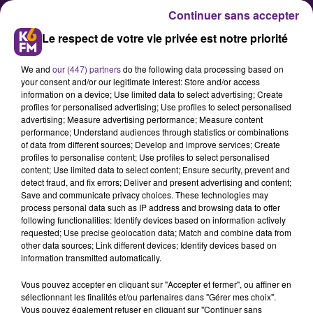
Continuer sans accepter
Le respect de votre vie privée est notre priorité
We and
our (447) partners
do the following data processing based on
your consent and/or our legitimate interest: Store and/or access
information on a device; Use limited data to select advertising; Create
profiles for personalised advertising; Use profiles to select personalised
advertising; Measure advertising performance; Measure content
Basket : La JDA Dijon n'avait plus
performance; Understand audiences through statistics or combinations
of data from different sources; Develop and improve services; Create
de jus à Orléans (74-64)
profiles to personalise content; Use profiles to select personalised
content; Use limited data to select content; Ensure security, prevent and
detect fraud, and fix errors; Deliver and present advertising and content;
La JDA Dijon Basket, qui restait sur
Save and communicate privacy choices. These technologies may
process personal data such as IP address and browsing data to offer
un excellente série de 5 victoires
following functionalities: Identify devices based on information actively
consécutives a vu ses chances
requested; Use precise geolocation data; Match and combine data from
other data sources; Link different devices; Identify devices based on
d'accéder aux play-offs se réduirent
information transmitted automatically.
considérablement ce mardi
Vous pouvez accepter en cliquant sur "Accepter et fermer", ou affiner en
soir.&nbsp;Menés durant toute la
sélectionnant les finalités et/ou partenaires dans "Gérer mes choix".
rencontre, les Dijonnais se sont en
Vous pouvez également refuser en cliquant sur "Continuer sans