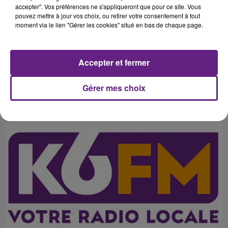
effet inclinés sur le parquet
accepter". Vos préférences ne s'appliqueront que pour ce site. Vous
pouvez mettre à jour vos choix, ou retirer votre consentement à tout
d'Orléans (74-64), tandis que
moment via le lien "Gérer les cookies" situé en bas de chaque page.
l'ASVEL et Nanterre deux de ses
concurrents directs se sont eux
Accepter et fermer
Gérer mes choix
Publié : 27 avril 2016 à 2h24 par 45