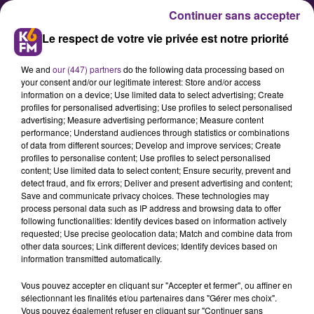
Continuer sans accepter
Le respect de votre vie privée est notre priorité
We and
our (447) partners
do the following data processing based on
your consent and/or our legitimate interest: Store and/or access
information on a device; Use limited data to select advertising; Create
profiles for personalised advertising; Use profiles to select personalised
advertising; Measure advertising performance; Measure content
Basket : la JDA se déplace à
performance; Understand audiences through statistics or combinations
of data from different sources; Develop and improve services; Create
Nanterre
profiles to personalise content; Use profiles to select personalised
content; Use limited data to select content; Ensure security, prevent and
detect fraud, and fix errors; Deliver and present advertising and content;
La JDA se déplace sur le parquet de
Save and communicate privacy choices. These technologies may
process personal data such as IP address and browsing data to offer
Nanterre ce mercredi soir dans le
following functionalities: Identify devices based on information actively
cadre de la 15eme journée du
requested; Use precise geolocation data; Match and combine data from
other data sources; Link different devices; Identify devices based on
championnat de France de Pro A.
information transmitted automatically.
Vous pouvez accepter en cliquant sur "Accepter et fermer", ou affiner en
sélectionnant les finalités et/ou partenaires dans "Gérer mes choix".
Publié : 27 décembre 2017 à 7h00 par Fabrice Aubry
Vous pouvez également refuser en cliquant sur "Continuer sans