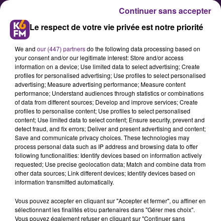
Continuer sans accepter
Le respect de votre vie privée est notre priorité
We and
our (447) partners
do the following data processing based on
your consent and/or our legitimate interest: Store and/or access
information on a device; Use limited data to select advertising; Create
profiles for personalised advertising; Use profiles to select personalised
advertising; Measure advertising performance; Measure content
Blocage des raffineries : pas
performance; Understand audiences through statistics or combinations
of data from different sources; Develop and improve services; Create
d’inquiétudes à avoir sur la
profiles to personalise content; Use profiles to select personalised
disponibilité des carburants
content; Use limited data to select content; Ensure security, prevent and
detect fraud, and fix errors; Deliver and present advertising and content;
Save and communicate privacy choices. These technologies may
process personal data such as IP address and browsing data to offer
Malgré les appels au blocage des
following functionalities: Identify devices based on information actively
raffineries de France par les
requested; Use precise geolocation data; Match and combine data from
other data sources; Link different devices; Identify devices based on
syndicats, l’Union Française des
information transmitted automatically.
Industries Pétrolières (Ifup) et l'Etat
Vous pouvez accepter en cliquant sur "Accepter et fermer", ou affiner en
assurent que les usagers ne
sélectionnant les finalités et/ou partenaires dans "Gérer mes choix".
devraient pas rencontrer de
Vous pouvez également refuser en cliquant sur "Continuer sans