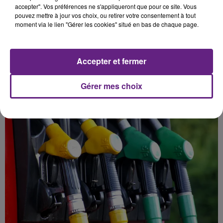
difficultés pour
accepter". Vos préférences ne s'appliqueront que pour ce site. Vous
pouvez mettre à jour vos choix, ou retirer votre consentement à tout
l’approvisionnement en
moment via le lien "Gérer les cookies" situé en bas de chaque page.
carburants.
Accepter et fermer
Publié : 4 janvier 2020 à 5h30 par Antoine Comte
Gérer mes choix