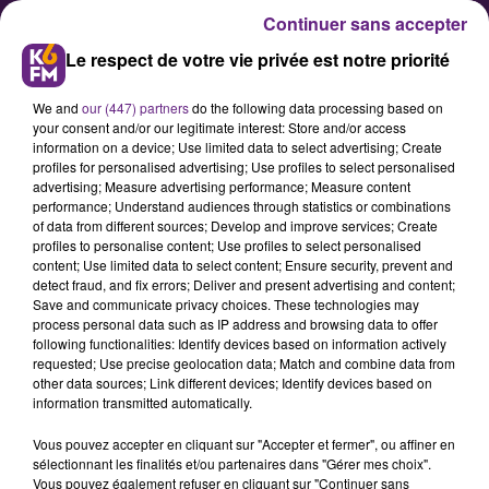
Continuer sans accepter
Le respect de votre vie privée est notre priorité
We and
our (447) partners
do the following data processing based on
your consent and/or our legitimate interest: Store and/or access
information on a device; Use limited data to select advertising; Create
profiles for personalised advertising; Use profiles to select personalised
advertising; Measure advertising performance; Measure content
Bourgogne Franche-Comté : des
performance; Understand audiences through statistics or combinations
of data from different sources; Develop and improve services; Create
diffèrences de revenus
profiles to personalise content; Use profiles to select personalised
marquées
content; Use limited data to select content; Ensure security, prevent and
detect fraud, and fix errors; Deliver and present advertising and content;
Save and communicate privacy choices. These technologies may
process personal data such as IP address and browsing data to offer
L'INSEE poursuit son nouveau cycle
following functionalities: Identify devices based on information actively
d'études sur la nouvelle région
requested; Use precise geolocation data; Match and combine data from
other data sources; Link different devices; Identify devices based on
Bourgogne Franche-Comté.
information transmitted automatically.
L'institut a étudié les disparités
Vous pouvez accepter en cliquant sur "Accepter et fermer", ou affiner en
entre niveau de revenus sur ce
sélectionnant les finalités et/ou partenaires dans "Gérer mes choix".
nouveau territoire, et constatent
Vous pouvez également refuser en cliquant sur "Continuer sans