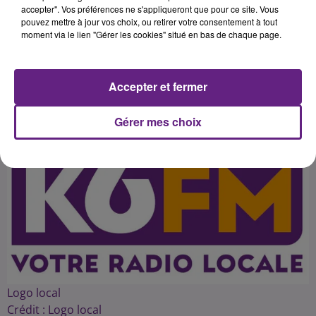
que les écarts se creusent entre
accepter". Vos préférences ne s'appliqueront que pour ce site. Vous
pouvez mettre à jour vos choix, ou retirer votre consentement à tout
habitants des pôles et ceux des
moment via le lien "Gérer les cookies" situé en bas de chaque page.
Accepter et fermer
Publié : 19 février 2015 à 14h19 par 45
Gérer mes choix
Logo local
Crédit :
Logo local