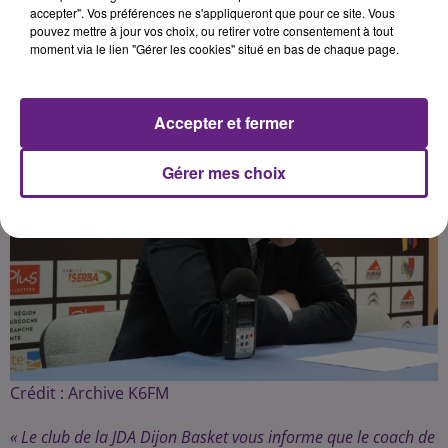
Publié : 18 mars 2021 à 10h08 par Fabrice Aubry
accepter". Vos préférences ne s'appliqueront que pour ce site. Vous
pouvez mettre à jour vos choix, ou retirer votre consentement à tout
moment via le lien "Gérer les cookies" situé en bas de chaque page.
Accepter et fermer
Gérer mes choix
Crédit :
Archive K6FM
« Le club de la JDA Dijon Basket vous informe que le coach de