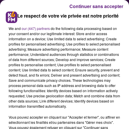
Continuer sans accepter
Le respect de votre vie privée est notre priorité
We and
our (447) partners
do the following data processing based on
your consent and/or our legitimate interest: Store and/or access
information on a device; Use limited data to select advertising; Create
profiles for personalised advertising; Use profiles to select personalised
advertising; Measure advertising performance; Measure content
C’est officiel, Laurent Legname
performance; Understand audiences through statistics or combinations
of data from different sources; Develop and improve services; Create
va quitter la JDA
profiles to personalise content; Use profiles to select personalised
content; Use limited data to select content; Ensure security, prevent and
detect fraud, and fix errors; Deliver and present advertising and content;
La direction de la JDA Dijon Basket
Save and communicate privacy choices. These technologies may
process personal data such as IP address and browsing data to offer
a annoncé ce jeudi matin que
following functionalities: Identify devices based on information actively
Laurent Legname va quitter le club
requested; Use precise geolocation data; Match and combine data from
other data sources; Link different devices; Identify devices based on
à la fin de la saison. Ci-dessous le
information transmitted automatically.
communiqué.
Vous pouvez accepter en cliquant sur "Accepter et fermer", ou affiner en
sélectionnant les finalités et/ou partenaires dans "Gérer mes choix".
Vous pouvez également refuser en cliquant sur "Continuer sans