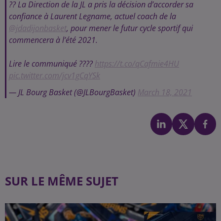
?? La Direction de la JL a pris la décision d’accorder sa
confiance à Laurent Legname, actuel coach de la
@jdadijonbasket
, pour mener le futur cycle sportif qui
commencera à l’été 2021.
Lire le communiqué ????
https://t.co/qCafmie4HU
pic.twitter.com/jcv1gCqYSk
— JL Bourg Basket (@JLBourgBasket)
March 18, 2021
SUR LE MÊME SUJET