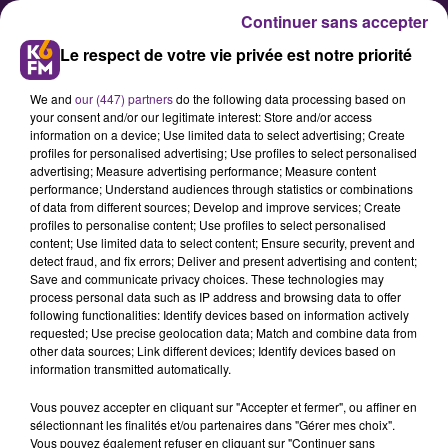
Continuer sans accepter
Le respect de votre vie privée est notre priorité
We and
our (447) partners
do the following data processing based on
your consent and/or our legitimate interest: Store and/or access
information on a device; Use limited data to select advertising; Create
profiles for personalised advertising; Use profiles to select personalised
advertising; Measure advertising performance; Measure content
Ca va sentir la truffe ce samedi
performance; Understand audiences through statistics or combinations
of data from different sources; Develop and improve services; Create
aux halles de Dijon...
profiles to personalise content; Use profiles to select personalised
content; Use limited data to select content; Ensure security, prevent and
detect fraud, and fix errors; Deliver and present advertising and content;
Le marché de la truffe fraîche,
Save and communicate privacy choices. These technologies may
process personal data such as IP address and browsing data to offer
organisé par l’association « La
following functionalities: Identify devices based on information actively
truffe Côte-d’Orienne », en
requested; Use precise geolocation data; Match and combine data from
other data sources; Link different devices; Identify devices based on
partenariat avec la ville de Dijon, se
information transmitted automatically.
déroulera le samedi 18 novembre
Vous pouvez accepter en cliquant sur "Accepter et fermer", ou affiner en
prochain de 8 h à 9 h pour les
sélectionnant les finalités et/ou partenaires dans "Gérer mes choix".
professionnels et de 9 h à 12 h 30
Vous pouvez également refuser en cliquant sur "Continuer sans