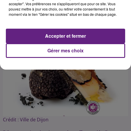
pour le public, aux Halles de Dijon.
accepter". Vos préférences ne s'appliqueront que pour ce site. Vous
pouvez mettre à jour vos choix, ou retirer votre consentement à tout
moment via le lien "Gérer les cookies" situé en bas de chaque page.
Publié : 16 novembre 2017 à 10h00 par Redaction
Pelloux
Accepter et fermer
Gérer mes choix
Crédit :
Ville de Dijon