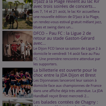
D’Jazz à la Plage revient au lac Kir
avec trois soirées de concerts...
Les 7, 14 et 21 août, le lac Kir accueillera
une nouvelle édition de D’Jazz à la Plage,
un rendez-vous estival gratuit mêlant jazz,
blues et swing dans un...
DFCO – Pau FC : la Ligue 2 de
retour au stade Gaston-Gérard
avec...
Le Dijon FCO lance sa saison de Ligue 2 à
domicile le vendredi 14 août face au Pau
FC. Une première rencontre attendue par
les supporters.
La billetterie est ouverte pour le
choc entre la JDA Dijon et Brest
Les Dijonnaises lanceront leur saison à
domicile face aux championnes de France
dans une affiche déjà très attendue. La JDA
Handball reçoit Brest mercredi 2...
Les balades contées de Chagny :