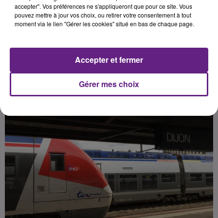
Bourgogne-Franche-Comté. A
accepter". Vos préférences ne s'appliqueront que pour ce site. Vous
pouvez mettre à jour vos choix, ou retirer votre consentement à tout
noter, une amélioration prévue
moment via le lien "Gérer les cookies" situé en bas de chaque page.
pour ce week-end.
Accepter et fermer
Publié : 2 janvier 2020 à 16h46 par Rédaction
Gérer mes choix