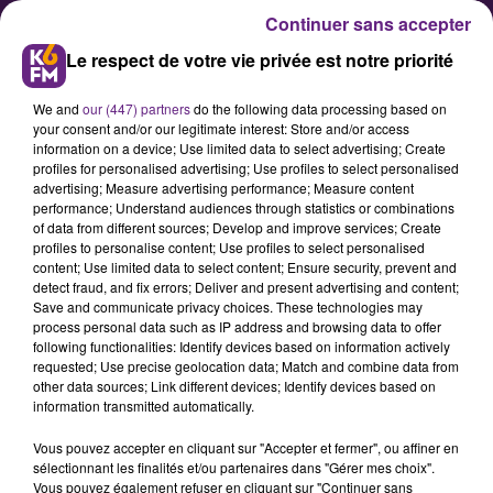
Continuer sans accepter
Le respect de votre vie privée est notre priorité
We and
our (447) partners
do the following data processing based on
your consent and/or our legitimate interest: Store and/or access
information on a device; Use limited data to select advertising; Create
profiles for personalised advertising; Use profiles to select personalised
advertising; Measure advertising performance; Measure content
Ce vendredi, des perturbations
performance; Understand audiences through statistics or combinations
of data from different sources; Develop and improve services; Create
toujours importantes sur les
profiles to personalise content; Use profiles to select personalised
lignes SNCF en Bourgogne
content; Use limited data to select content; Ensure security, prevent and
detect fraud, and fix errors; Deliver and present advertising and content;
Save and communicate privacy choices. These technologies may
process personal data such as IP address and browsing data to offer
30eme jour de grève consécutif ce
following functionalities: Identify devices based on information actively
vendredi 3 janvier et un trafic
requested; Use precise geolocation data; Match and combine data from
other data sources; Link different devices; Identify devices based on
encore fortement perturbé à la
information transmitted automatically.
SNCF. Retrouvez ci-dessous toutes
Vous pouvez accepter en cliquant sur "Accepter et fermer", ou affiner en
les prévisions trafic du réseau
sélectionnant les finalités et/ou partenaires dans "Gérer mes choix".
ferroviaire pour ce vendredi en
Vous pouvez également refuser en cliquant sur "Continuer sans