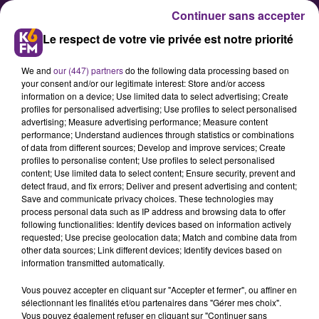
Continuer sans accepter
Le respect de votre vie privée est notre priorité
We and
our (447) partners
do the following data processing based on
your consent and/or our legitimate interest: Store and/or access
information on a device; Use limited data to select advertising; Create
profiles for personalised advertising; Use profiles to select personalised
advertising; Measure advertising performance; Measure content
Changement d'horaires chez
performance; Understand audiences through statistics or combinations
of data from different sources; Develop and improve services; Create
Divia
profiles to personalise content; Use profiles to select personalised
content; Use limited data to select content; Ensure security, prevent and
detect fraud, and fix errors; Deliver and present advertising and content;
Les horaires des tram et bus Divia
Save and communicate privacy choices. These technologies may
process personal data such as IP address and browsing data to offer
sont modifiés à partir de ce lundi et
following functionalities: Identify devices based on information actively
jusqu'au vendredi 1er mars.
requested; Use precise geolocation data; Match and combine data from
other data sources; Link different devices; Identify devices based on
information transmitted automatically.
Publié : 18 février 2019 à 6h15 par la rédaction
Vous pouvez accepter en cliquant sur "Accepter et fermer", ou affiner en
sélectionnant les finalités et/ou partenaires dans "Gérer mes choix".
Vous pouvez également refuser en cliquant sur "Continuer sans