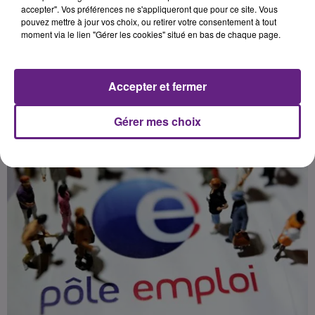
demandeurs d'emploi a une
accepter". Vos préférences ne s'appliqueront que pour ce site. Vous
pouvez mettre à jour vos choix, ou retirer votre consentement à tout
moment via le lien "Gérer les cookies" situé en bas de chaque page.
Publié : 27 avril 2017 à 1h00 par Franck Pelloux
Accepter et fermer
Gérer mes choix