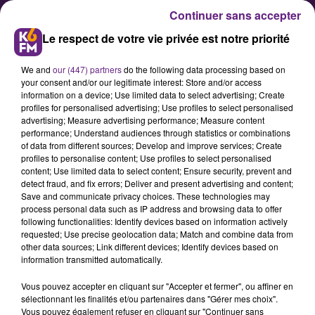
Continuer sans accepter
Le respect de votre vie privée est notre priorité
We and
our (447) partners
do the following data processing based on
your consent and/or our legitimate interest: Store and/or access
information on a device; Use limited data to select advertising; Create
profiles for personalised advertising; Use profiles to select personalised
advertising; Measure advertising performance; Measure content
Chômage : la petite bête qui
performance; Understand audiences through statistics or combinations
of data from different sources; Develop and improve services; Create
monte en Côte-d'Or (+0.2%)
profiles to personalise content; Use profiles to select personalised
content; Use limited data to select content; Ensure security, prevent and
detect fraud, and fix errors; Deliver and present advertising and content;
Avec 50 demandeurs d'emploi en
Save and communicate privacy choices. These technologies may
process personal data such as IP address and browsing data to offer
catégorie A de plus entre février et
following functionalities: Identify devices based on information actively
mars 2017, le chômage en Côte-
requested; Use precise geolocation data; Match and combine data from
other data sources; Link different devices; Identify devices based on
d'Or est à nouveau en légère
information transmitted automatically.
hausse. Le même phénomène est
Vous pouvez accepter en cliquant sur "Accepter et fermer", ou affiner en
observable à l'échelle nationale
sélectionnant les finalités et/ou partenaires dans "Gérer mes choix".
(+1.3%), où la barre des 3.500.000
Vous pouvez également refuser en cliquant sur "Continuer sans