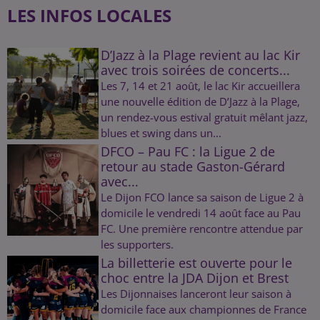
LES INFOS LOCALES
D’Jazz à la Plage revient au lac Kir
avec trois soirées de concerts...
Les 7, 14 et 21 août, le lac Kir accueillera
une nouvelle édition de D’Jazz à la Plage,
un rendez-vous estival gratuit mêlant jazz,
blues et swing dans un...
DFCO – Pau FC : la Ligue 2 de
retour au stade Gaston-Gérard
avec...
Le Dijon FCO lance sa saison de Ligue 2 à
domicile le vendredi 14 août face au Pau
FC. Une première rencontre attendue par
les supporters.
La billetterie est ouverte pour le
choc entre la JDA Dijon et Brest
Les Dijonnaises lanceront leur saison à
domicile face aux championnes de France