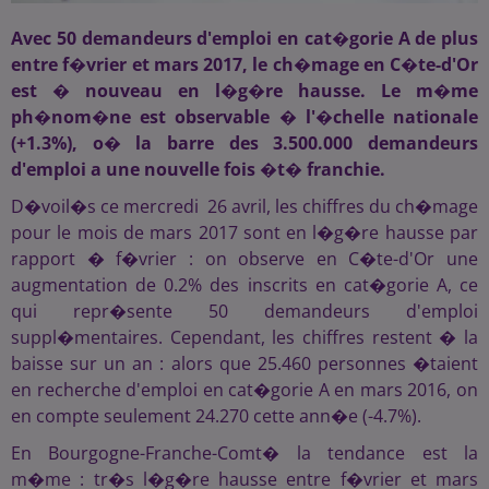
Avec 50 demandeurs d'emploi en cat�gorie A de plus
entre f�vrier et mars 2017, le ch�mage en C�te-d'Or
est � nouveau en l�g�re hausse. Le m�me
ph�nom�ne est observable � l'�chelle nationale
(+1.3%), o� la barre des 3.500.000 demandeurs
d'emploi a une nouvelle fois �t� franchie.
D�voil�s ce mercredi 26 avril, les chiffres du ch�mage
pour le mois de mars 2017 sont en l�g�re hausse par
rapport � f�vrier : on observe en C�te-d'Or une
augmentation de 0.2% des inscrits en cat�gorie A, ce
qui repr�sente 50 demandeurs d'emploi
suppl�mentaires. Cependant, les chiffres restent � la
baisse sur un an : alors que 25.460 personnes �taient
en recherche d'emploi en cat�gorie A en mars 2016, on
en compte seulement 24.270 cette ann�e (-4.7%).
En Bourgogne-Franche-Comt� la tendance est la
m�me : tr�s l�g�re hausse entre f�vrier et mars