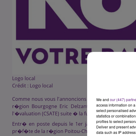
Logo local
Crédit :
Logo local
Comme nous vous l'annoncions le mercredi 16 d�ce
We and
our (447) partn
access information on a 
r�gion Bourgogne Eric Delzant a �t� nomm� pr�si
select personalised ad
l'�valuation (CSATE) suite � la fusion des r�gions.
statistics or combinatio
profiles to select person
Entr� en poste depuis le 1er janvier 2016, il est 
Deliver and present adv
pr�f�te de la r�gion Poitou-Charentes.
data such as IP address 