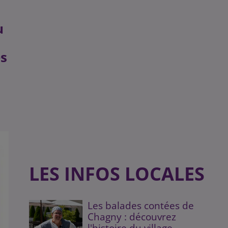
u
es
LES INFOS LOCALES
Les balades contées de
Chagny : découvrez
l'histoire du village...