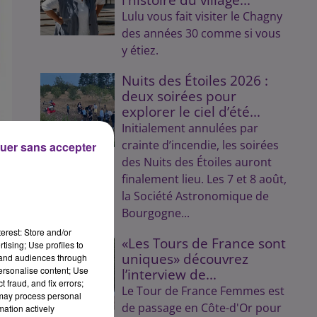
Lulu vous fait visiter le Chagny
des années 30 comme si vous
y étiez.
Nuits des Étoiles 2026 :
deux soirées pour
explorer le ciel d’été...
Initialement annulées par
crainte d’incendie, les soirées
uer sans accepter
des Nuits des Étoiles auront
finalement lieu. Les 7 et 8 août,
la Société Astronomique de
Bourgogne...
 la
erest: Store and/or
«Les Tours de France sont
tising; Use profiles to
de
uniques» découvrez
tand audiences through
personalise content; Use
l’interview de...
 fraud, and fix errors;
nne
Le Tour de France Femmes est
 may process personal
de passage en Côte-d'Or pour
mation actively