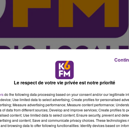
Contin
Le respect de votre vie privée est notre priorité
mbre dernier (
voir article
), le pr�fet de la C�te-d'Or et de
ers
do the following data processing based on your consent and/or our legitimate int
device; Use limited data to select advertising; Create profiles for personalised adver
dent du conseil sup�rieur de l'appui territorial et 
vertising; Measure advertising performance; Measure content performance; Unders
ns of data from different sources; Develop and improve services; Create profiles to 
alised content; Use limited data to select content; Ensure security, prevent and detect
remplac� dans ses fonctions par Christiane Barret, ancie
ertising and content; Save and communicate privacy choices. These technologies
and browsing data to offer following functionalities: Identify devices based on infor