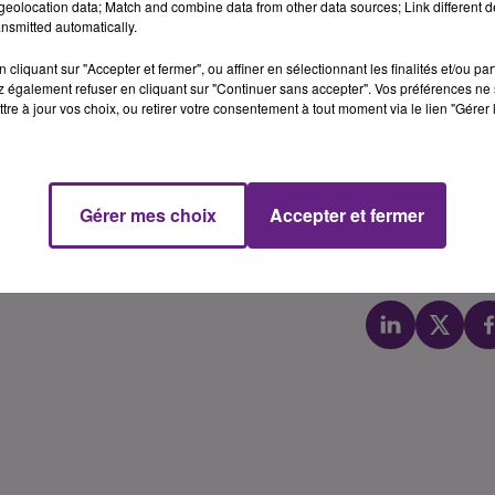
eolocation data; Match and combine data from other data sources; Link different de
Tour-du-Pin (1995), elle a �galement connu des postes
nsmitted automatically.
 de l'am�nagement du territoire et de l'environnement (200
cliquant sur "Accepter et fermer", ou affiner en sélectionnant les finalités et/ou pa
Pr�f�te d�l�gu�e � l'�galit� des chances en Seine-Sai
 également refuser en cliquant sur "Continuer sans accepter". Vos préférences ne 
e des Deux-S�vres. En 2012, elle est nomm�e directrice
tre à jour vos choix, ou retirer votre consentement à tout moment via le lien "Gérer 
nt de retrouver, en avril 2014, un poste de pr�f�te pour
onnes et c�te-d'oriennes ce lundi 4 janvier 2016 avec 
Gérer mes choix
Accepter et fermer
ts de Dijon.
Yoann Ol