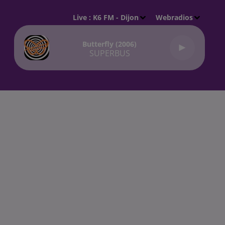
Live :
K6 FM - Dijon
Webradios
Butterfly (2006)
SUPERBUS