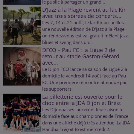
le public à partager un grand...
D’Jazz à la Plage revient au lac Kir
avec trois soirées de concerts...
Les 7, 14 et 21 août, le lac Kir accueillera
une nouvelle édition de D’Jazz à la Plage,
un rendez-vous estival gratuit mêlant jazz,
blues et swing dans un...
DFCO – Pau FC : la Ligue 2 de
retour au stade Gaston-Gérard
avec...
Le Dijon FCO lance sa saison de Ligue 2 à
domicile le vendredi 14 août face au Pau
FC. Une première rencontre attendue par
les supporters.
La billetterie est ouverte pour le
choc entre la JDA Dijon et Brest
Les Dijonnaises lanceront leur saison à
domicile face aux championnes de France
dans une affiche déjà très attendue. La JDA
Handball reçoit Brest mercredi 2...