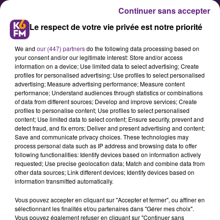
Continuer sans accepter
Le respect de votre vie privée est notre priorité
We and
our (447) partners
do the following data processing based on
your consent and/or our legitimate interest: Store and/or access
information on a device; Use limited data to select advertising; Create
profiles for personalised advertising; Use profiles to select personalised
advertising; Measure advertising performance; Measure content
Côte-d'Or : plusieurs services de
performance; Understand audiences through statistics or combinations
of data from different sources; Develop and improve services; Create
la Préfecture déménagent à la
profiles to personalise content; Use profiles to select personalised
cité Dampierre
content; Use limited data to select content; Ensure security, prevent and
detect fraud, and fix errors; Deliver and present advertising and content;
Save and communicate privacy choices. These technologies may
process personal data such as IP address and browsing data to offer
Du 31 août au 11 septembre, une
following functionalities: Identify devices based on information actively
partie des services de la Préfécture
requested; Use precise geolocation data; Match and combine data from
other data sources; Link different devices; Identify devices based on
de Côte-d'Or va déménager à la Cité
information transmitted automatically.
Dampierre à Dijon.
Vous pouvez accepter en cliquant sur "Accepter et fermer", ou affiner en
Immatriculations, permis de
sélectionnant les finalités et/ou partenaires dans "Gérer mes choix".
conduire ou titres de séjours ne
Vous pouvez également refuser en cliquant sur "Continuer sans