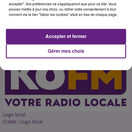
pourront pas être délivrés pendant
accepter". Vos préférences ne s'appliqueront que pour ce site. Vous
pouvez mettre à jour vos choix, ou retirer votre consentement à tout
moment via le lien "Gérer les cookies" situé en bas de chaque page.
Publié : 30 août 2015 à 2h02 par 45
Accepter et fermer
Gérer mes choix
Logo local
Crédit :
Logo local