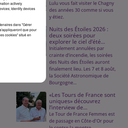
Lulu vous fait visiter le Chagny
mation actively
vices; Identify devices
des années 30 comme si vous
y étiez.
rtenaires dans "Gérer
Nuits des Étoiles 2026 :
s'appliqueront que pour
deux soirées pour
les cookies" situé en
explorer le ciel d’été...
Initialement annulées par
crainte d’incendie, les soirées
des Nuits des Étoiles auront
finalement lieu. Les 7 et 8 août,
la Société Astronomique de
Bourgogne...
«Les Tours de France sont
uniques» découvrez
l’interview de...
Le Tour de France Femmes est
de passage en Côte-d'Or pour
le contre-la-montre.