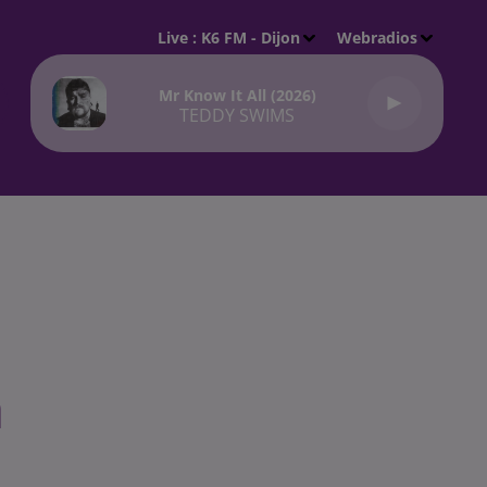
Live :
K6 FM - Dijon
Webradios
Mr Know It All (2026)
TEDDY SWIMS
a