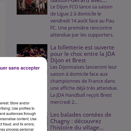
Le Dijon FCO lance sa saison
de Ligue 2 à domicile le
vendredi 14 août face au Pau
FC. Une première rencontre
attendue par les supporters.
La billetterie est ouverte
pour le choc entre la JDA
Dijon et Brest
Les Dijonnaises lanceront leur
uer sans accepter
saison à domicile face aux
championnes de France dans
une affiche déjà très attendue.
La JDA Handball reçoit Brest
mercredi 2...
erest: Store and/or
tising; Use profiles to
tand audiences through
Les balades contées de
personalise content; Use
Chagny : découvrez
 fraud, and fix errors;
l'histoire du village...
 may process personal