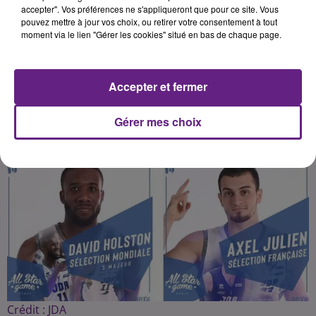
qualifiés pour participer au « All
accepter". Vos préférences ne s'appliqueront que pour ce site. Vous
pouvez mettre à jour vos choix, ou retirer votre consentement à tout
Star Game », match de gala qui
moment via le lien "Gérer les cookies" situé en bas de chaque page.
aura lieu fin décembre à
l'AccorHotels Arena, à Paris.
Accepter et fermer
Publié : 4 décembre 2019 à 7h50 par la rédaction
Gérer mes choix
Crédit :
JDA