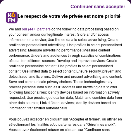
Continuer sans accepter
Le respect de votre vie privée est notre priorité
We and
our (447) partners
do the following data processing based on
your consent and/or our legitimate interest: Store and/or access
information on a device; Use limited data to select advertising; Create
profiles for personalised advertising; Use profiles to select personalised
advertising; Measure advertising performance; Measure content
David Holston et Axel Julien
performance; Understand audiences through statistics or combinations
of data from different sources; Develop and improve services; Create
sélectionnés pour le « All Star
profiles to personalise content; Use profiles to select personalised
Game »
content; Use limited data to select content; Ensure security, prevent and
detect fraud, and fix errors; Deliver and present advertising and content;
Save and communicate privacy choices. These technologies may
process personal data such as IP address and browsing data to offer
Alors que les basketteurs de la JDA
following functionalities: Identify devices based on information actively
se sont imposés ce mardi soir en
requested; Use precise geolocation data; Match and combine data from
other data sources; Link different devices; Identify devices based on
Coupe d’Europe sur le parquet du
information transmitted automatically.
Besiktas Istanbul, nous avons
Vous pouvez accepter en cliquant sur "Accepter et fermer", ou affiner en
appris dans le même temps que
sélectionnant les finalités et/ou partenaires dans "Gérer mes choix".
David Holston et Axel Julien ont été
Vous pouvez également refuser en cliquant sur "Continuer sans