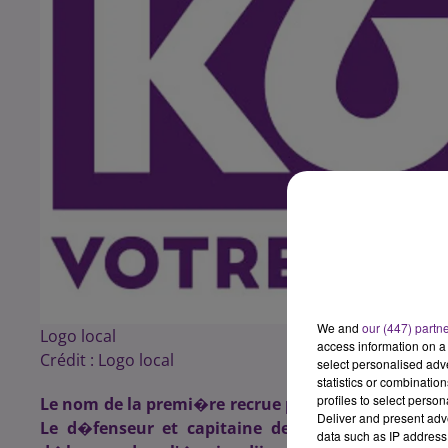
We and
our (447) partn
Logo local
access information on a 
Crédit :
Logo local
select personalised ad
statistics or combinatio
profiles to select person
Le nom de la premi�re recrue pour la saison proch
Deliver and present adv
Le d�fenseur et capitaine de Valenciennes Yu
data such as IP address 