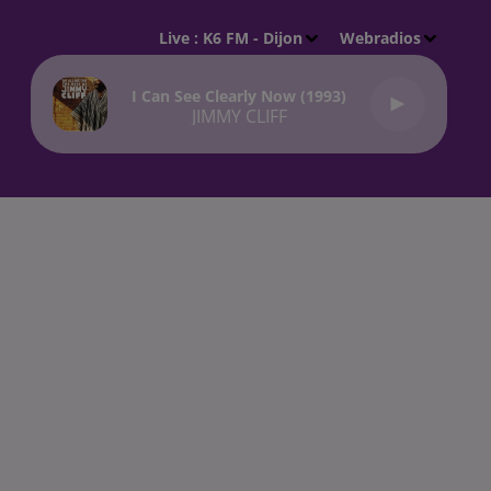
Live :
K6 FM - Dijon
Webradios
I Can See Clearly Now (1993)
JIMMY CLIFF