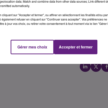
haines saisons.
eolocation data; Match and combine data from other data sources; Link different de
nsmitted automatically.
t d�j� annonc� l'arriv�e de Yunis Abdelhamid au DFCO m
e club de foot dijonnais.
cliquant sur "Accepter et fermer", ou affiner en sélectionnant les finalités et/ou pa
 également refuser en cliquant sur "Continuer sans accepter". Vos préférences ne 
 ans posera donc ses valises dans la capitale des Ducs p
tre à jour vos choix, ou retirer votre consentement à tout moment via le lien "Gérer 
�re
ball n'a jamais jou� en 1
division : une belle promotion
Gérer mes choix
Accepter et fermer
Chlo� Theven