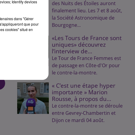
vices; Identify devices
des Nuits des Étoiles auront
finalement lieu. Les 7 et 8 août,
ais
la Société Astronomique de
rtenaires dans "Gérer
s'appliqueront que pour
Bourgogne...
our
les cookies" situé en
«Les Tours de France sont
uniques» découvrez
 en
l’interview de...
Le Tour de France Femmes est
ot
de passage en Côte-d'Or pour
le contre-la-montre.
« C’est une étape hyper
importante » Marion
Rousse, à propos du...
Le contre-la-montre se déroule
entre Gevrey-Chambertin et
Dijon ce mardi 04 août.