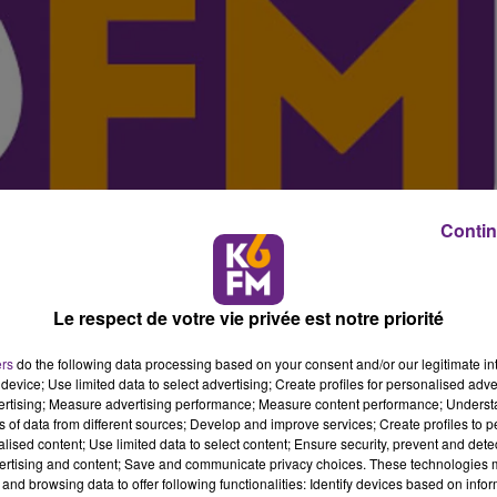
Contin
Le respect de votre vie privée est notre priorité
ers
do the following data processing based on your consent and/or our legitimate int
device; Use limited data to select advertising; Create profiles for personalised adver
vertising; Measure advertising performance; Measure content performance; Unders
ns of data from different sources; Develop and improve services; Create profiles to 
alised content; Use limited data to select content; Ensure security, prevent and detect
aine du DFCO est tomb� et il nous vient de Valencienn
ertising and content; Save and communicate privacy choices. These technologies
nis Abdelhamid a �t� confirm� ce vendredi 13 mai, 
and browsing data to offer following functionalities: Identify devices based on infor