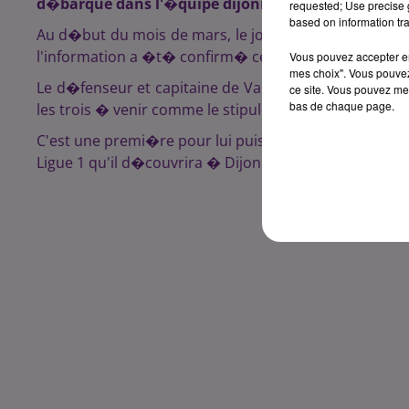
d�barque dans l'�quipe dijonnaise pour les 3 proc
requested; Use precise g
based on information tra
Au d�but du mois de mars, le journal L'Equipe avai
l'information a �t� confirm� ce vendredi 13 mai par l
Vous pouvez accepter en 
mes choix". Vous pouvez
Le d�fenseur et capitaine de Valenciennes �g� de 28
ce site. Vous pouvez met
bas de chaque page.
les trois � venir comme le stipule son contrat.
C'est une premi�re pour lui puisque le joueur de foot
Ligue 1 qu'il d�couvrira � Dijon la saison prochaine.