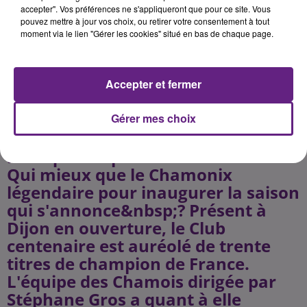
s'ajouteront les festivités
accepter". Vos préférences ne s'appliqueront que pour ce site. Vous
pouvez mettre à jour vos choix, ou retirer votre consentement à tout
proposées par le partenaire du
moment via le lien "Gérer les cookies" situé en bas de chaque page.
DHC, le Casino de Santenay.
Animations, DJ, remise du casque
de meilleur pointeur des Ducs en
Accepter et fermer
fin de rencontre, tout sera fait pour
que le spectateur passe un
Gérer mes choix
agréable moment entouré de sport,
musique et spectacle.
Qui mieux que le Chamonix
légendaire pour inaugurer la saison
qui s'annonce&nbsp;? Présent à
Dijon en ouverture, le Club
centenaire est auréolé de trente
titres de champion de France.
L'équipe des Chamois dirigée par
Stéphane Gros a quant à elle