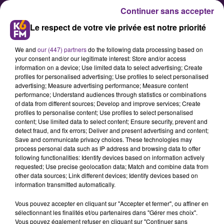
Continuer sans accepter
Le respect de votre vie privée est notre priorité
We and
our (447) partners
do the following data processing based on
your consent and/or our legitimate interest: Store and/or access
information on a device; Use limited data to select advertising; Create
profiles for personalised advertising; Use profiles to select personalised
advertising; Measure advertising performance; Measure content
DHC : Nouvelle saison en Ligue
performance; Understand audiences through statistics or combinations
of data from different sources; Develop and improve services; Create
Magnus
profiles to personalise content; Use profiles to select personalised
content; Use limited data to select content; Ensure security, prevent and
detect fraud, and fix errors; Deliver and present advertising and content;
Nantis d'une préparation ayant
Save and communicate privacy choices. These technologies may
process personal data such as IP address and browsing data to offer
donné satisfaction après seulement
following functionalities: Identify devices based on information actively
quatre semaines de glace, les Ducs
requested; Use precise geolocation data; Match and combine data from
other data sources; Link different devices; Identify devices based on
débuteront samedi le championnat
information transmitted automatically.
à domicile dans une ambiance
Vous pouvez accepter en cliquant sur "Accepter et fermer", ou affiner en
festive. A la joie des supporters
sélectionnant les finalités et/ou partenaires dans "Gérer mes choix".
d'inaugurer une nouvelle saison,
Vous pouvez également refuser en cliquant sur "Continuer sans