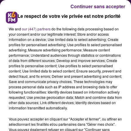
Continuer sans accepter
Le respect de votre vie privée est notre priorité
We and
our (447) partners
do the following data processing based on
your consent and/or our legitimate interest: Store and/or access
information on a device; Use limited data to select advertising; Create
profiles for personalised advertising; Use profiles to select personalised
advertising; Measure advertising performance; Measure content
Didier Foulont dans les Vieux du
performance; Understand audiences through statistics or combinations
of data from different sources; Develop and improve services; Create
Stade : " On n'a pas un gros
profiles to personalise content; Use profiles to select personalised
budget mais beaucoup d'envie"
content; Use limited data to select content; Ensure security, prevent and
detect fraud, and fix errors; Deliver and present advertising and content;
Save and communicate privacy choices. These technologies may
process personal data such as IP address and browsing data to offer
Actuelles 4e du classement de
following functionalities: Identify devices based on information actively
fédérale féminine, les Gazelles du
requested; Use precise geolocation data; Match and combine data from
other data sources; Link different devices; Identify devices based on
Rugby Féminin Dijon Bourgogne
information transmitted automatically.
sont à l'honneur dans les Vieux du
Vous pouvez accepter en cliquant sur "Accepter et fermer", ou affiner en
Stade. L'occasion avec le président
sélectionnant les finalités et/ou partenaires dans "Gérer mes choix".
Foulont et l'entraîneur des cadettes
Vous pouvez également refuser en cliquant sur "Continuer sans