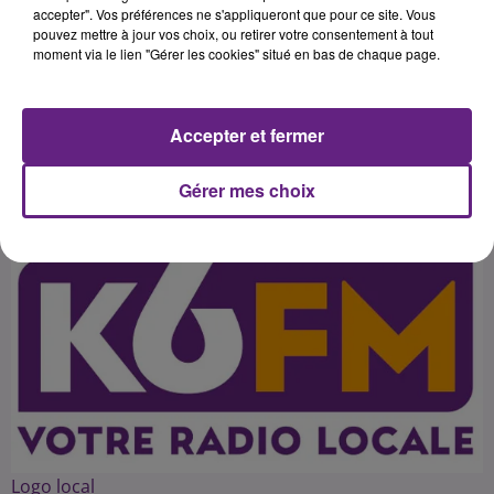
Arthur Mirepoix d'aborder la saison
accepter". Vos préférences ne s'appliqueront que pour ce site. Vous
pouvez mettre à jour vos choix, ou retirer votre consentement à tout
actuelle, l'avenir du club féminin et
moment via le lien "Gérer les cookies" situé en bas de chaque page.
tout le sport dijonnais autour de
Accepter et fermer
Publié : 8 décembre 2015 à 3h18 par 45
Gérer mes choix
Logo local