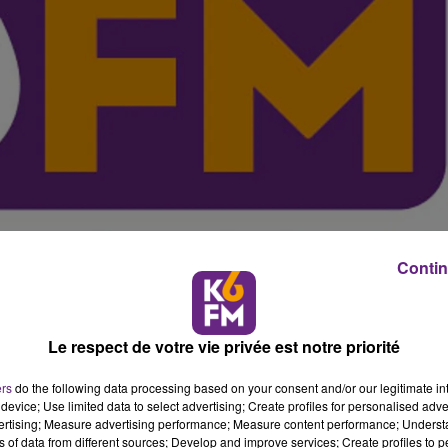
Contin
Le respect de votre vie privée est notre priorité
ers
do the following data processing based on your consent and/or our legitimate int
tre et non incitatif", la r�ponse des buralistes s'organi
device; Use limited data to select advertising; Create profiles for personalised adver
vertising; Measure advertising performance; Measure content performance; Unders
istes de C�te-d'Or a offert 200 packs de cache-paquet
ns of data from different sources; Develop and improve services; Create profiles to 