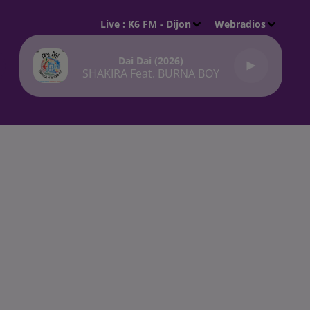
Live :
K6 FM - Dijon
Webradios
Dai Dai (2026)
SHAKIRA Feat. BURNA BOY