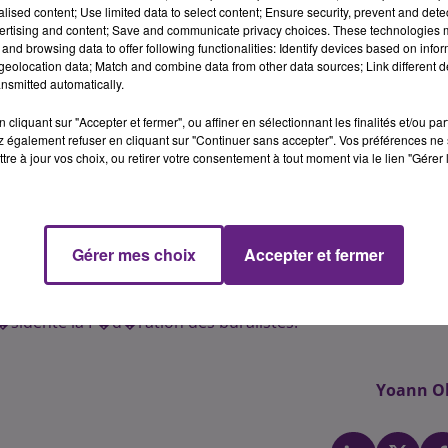
paquets.
alised content; Use limited data to select content; Ensure security, prevent and detect
ertising and content; Save and communicate privacy choices. These technologies
es paquets neutres n'est pas du go�t des buralistes. Tei
and browsing data to offer following functionalities: Identify devices based on infor
ver au paquet de cigarette son caract�re "aguicheur" 
eolocation data; Match and combine data from other data sources; Link different de
nsmitted automatically.
 ont d�j� subi de fortes hausses du prix des cigarettes 
cliquant sur "Accepter et fermer", ou affiner en sélectionnant les finalités et/ou pa
 également refuser en cliquant sur "Continuer sans accepter". Vos préférences ne 
ec des paquets difficilement reconnaissables entre eux. D
tre à jour vos choix, ou retirer votre consentement à tout moment via le lien "Gérer 
re d�j� tromp� de marque depuis la mise en circulation 
�ais, les buralistes mettent d�sormais � disposition 
es, dans lequel glisser son paquet neutre et ainsi fa
Gérer mes choix
Accepter et fermer
v�ritable riposte, c'est surtout un petit pied-de-nez
 march� parall�le et n'emp�chera pas pour autant les gens
�sidente la F�d�ration des buralistes.
Yoann Ol