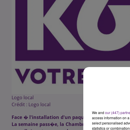
Logo local
Crédit :
Logo local
We and
our (447) partn
Face � l'installation d'un paquet de cigarette "neu
access information on a 
select personalised ad
La semaine pass�e, la Chambre syndicale des bural
statistics or combinatio