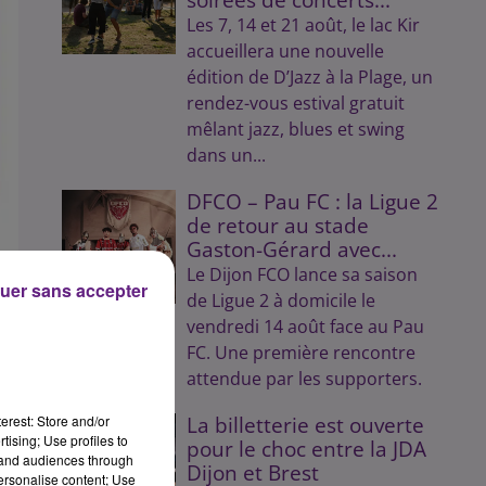
Les 7, 14 et 21 août, le lac Kir
accueillera une nouvelle
édition de D’Jazz à la Plage, un
rendez-vous estival gratuit
mêlant jazz, blues et swing
dans un...
DFCO – Pau FC : la Ligue 2
de retour au stade
Gaston-Gérard avec...
Le Dijon FCO lance sa saison
uer sans accepter
de Ligue 2 à domicile le
vendredi 14 août face au Pau
FC. Une première rencontre
attendue par les supporters.
erest: Store and/or
La billetterie est ouverte
se.
tising; Use profiles to
pour le choc entre la JDA
tand audiences through
s �
Dijon et Brest
personalise content; Use