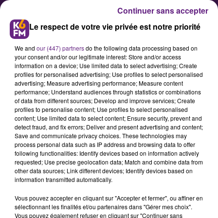
Continuer sans accepter
Le respect de votre vie privée est notre priorité
We and
our (447) partners
do the following data processing based on
your consent and/or our legitimate interest: Store and/or access
information on a device; Use limited data to select advertising; Create
profiles for personalised advertising; Use profiles to select personalised
advertising; Measure advertising performance; Measure content
Dijon : L'inauguration de
performance; Understand audiences through statistics or combinations
of data from different sources; Develop and improve services; Create
l'hôpital François Mitterrand
profiles to personalise content; Use profiles to select personalised
annulée
content; Use limited data to select content; Ensure security, prevent and
detect fraud, and fix errors; Deliver and present advertising and content;
Save and communicate privacy choices. These technologies may
process personal data such as IP address and browsing data to offer
La direction du CHU de Dijon a
following functionalities: Identify devices based on information actively
annoncé ce week-end que
requested; Use precise geolocation data; Match and combine data from
other data sources; Link different devices; Identify devices based on
l'inauguration du nouvel hôpital
information transmitted automatically.
François Mitterrand était
Vous pouvez accepter en cliquant sur "Accepter et fermer", ou affiner en
repoussée à une date ultérieure.
sélectionnant les finalités et/ou partenaires dans "Gérer mes choix".
Elle devait se faire ce lundi en
Vous pouvez également refuser en cliquant sur "Continuer sans