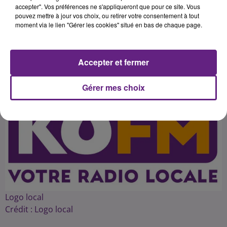
présence de François Rebsamen et
accepter". Vos préférences ne s'appliqueront que pour ce site. Vous
pouvez mettre à jour vos choix, ou retirer votre consentement à tout
moment via le lien "Gérer les cookies" situé en bas de chaque page.
Publié : 6 juillet 2015 à 2h39 par 45
Accepter et fermer
Gérer mes choix
Logo local
Crédit :
Logo local