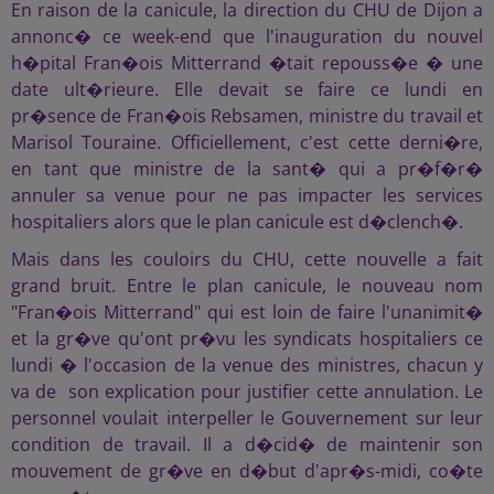
En raison de la canicule, la direction du CHU de Dijon a
annonc� ce week-end que l'inauguration du nouvel
h�pital Fran�ois Mitterrand �tait repouss�e � une
date ult�rieure. Elle devait se faire ce lundi en
pr�sence de Fran�ois Rebsamen, ministre du travail et
Marisol Touraine. Officiellement, c'est cette derni�re,
en tant que ministre de la sant� qui a pr�f�r�
annuler sa venue pour ne pas impacter les services
hospitaliers alors que le plan canicule est d�clench�.
Mais dans les couloirs du CHU, cette nouvelle a fait
grand bruit. Entre le plan canicule, le nouveau nom
"Fran�ois Mitterrand" qui est loin de faire l'unanimit�
et la gr�ve qu'ont pr�vu les syndicats hospitaliers ce
lundi � l'occasion de la venue des ministres, chacun y
va de son explication pour justifier cette annulation. Le
personnel voulait interpeller le Gouvernement sur leur
condition de travail. Il a d�cid� de maintenir son
mouvement de gr�ve en d�but d'apr�s-midi, co�te