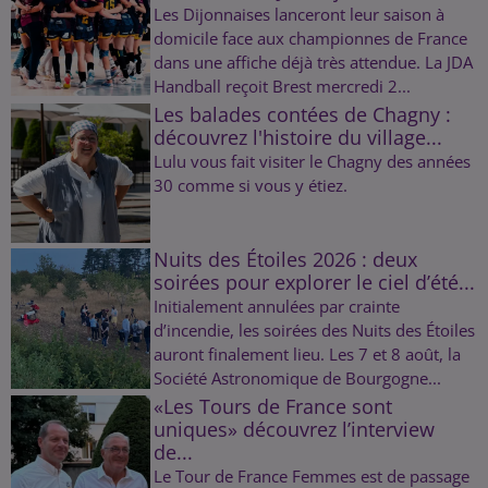
Les Dijonnaises lanceront leur saison à
domicile face aux championnes de France
dans une affiche déjà très attendue. La JDA
Handball reçoit Brest mercredi 2...
Les balades contées de Chagny :
découvrez l'histoire du village...
Lulu vous fait visiter le Chagny des années
30 comme si vous y étiez.
Nuits des Étoiles 2026 : deux
soirées pour explorer le ciel d’été...
Initialement annulées par crainte
d’incendie, les soirées des Nuits des Étoiles
auront finalement lieu. Les 7 et 8 août, la
Société Astronomique de Bourgogne...
«Les Tours de France sont
uniques» découvrez l’interview
de...
Le Tour de France Femmes est de passage