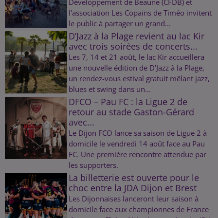
Développement de Beaune (CFDB) et
l'association Les Copains de Timéo invitent
le public à partager un grand...
D’Jazz à la Plage revient au lac Kir
avec trois soirées de concerts...
Les 7, 14 et 21 août, le lac Kir accueillera
une nouvelle édition de D’Jazz à la Plage,
un rendez-vous estival gratuit mêlant jazz,
blues et swing dans un...
DFCO – Pau FC : la Ligue 2 de
retour au stade Gaston-Gérard
avec...
Le Dijon FCO lance sa saison de Ligue 2 à
domicile le vendredi 14 août face au Pau
FC. Une première rencontre attendue par
les supporters.
La billetterie est ouverte pour le
choc entre la JDA Dijon et Brest
Les Dijonnaises lanceront leur saison à
domicile face aux championnes de France