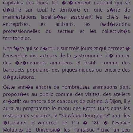
capitales des Ducs. Un �v�nement national qui se
d�cline sur tout le territoire en une s�rie de
manifestations labellis�es associant les chefs, les
entreprises, les artisans, les f�d�rations
professionnelles du secteur et les collectivit�s
territoriales.
Une f�te qui se d�roule sur trois jours et qui permet �
l'ensemble des acteurs de la gastronomie d'�laborer
des �v�nements ambitieux et festifs comme des
banquets populaire, des piques-niques ou encore des
d�gustations.
Cette ann�e encore de nombreuses animations sont
propos�es au public comme des visites, des ateliers
cr�atifs ou encore des concours de cuisine. A Dijon, il y
aura au programme le menu des Petits Ducs dans les
restaurants scolaires, le "Slowfood Bourgogne" pour les
�tudiants le vendredi de 11h � 18h � l'espace
Multiplex de l'Universit�, les "Fantastic Picnic" un peu