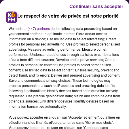
Continuer sans accepter
Le respect de votre vie privée est notre priorité
We and
our (447) partners
do the following data processing based on
your consent and/or our legitimate interest: Store and/or access
information on a device; Use limited data to select advertising; Create
profiles for personalised advertising; Use profiles to select personalised
advertising; Measure advertising performance; Measure content
Dijon va fêter la gastronomie ce
performance; Understand audiences through statistics or combinations
of data from different sources; Develop and improve services; Create
week-end
profiles to personalise content; Use profiles to select personalised
content; Use limited data to select content; Ensure security, prevent and
detect fraud, and fix errors; Deliver and present advertising and content;
Du 25 au 27 septembre prochain, la
Save and communicate privacy choices. These technologies may
process personal data such as IP address and browsing data to offer
ville de Dijon va organiser la
following functionalities: Identify devices based on information actively
cinquième édition de la Fête de la
requested; Use precise geolocation data; Match and combine data from
other data sources; Link different devices; Identify devices based on
information transmitted automatically.
Vous pouvez accepter en cliquant sur "Accepter et fermer", ou affiner en
sélectionnant les finalités et/ou partenaires dans "Gérer mes choix".
Publié : 24 septembre 2015 à 1h00 par arnaud
Vous pouvez également refuser en cliquant sur "Continuer sans