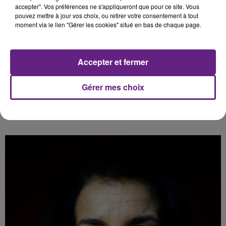
gestion d'entreprise. Gérante
accepter". Vos préférences ne s'appliqueront que pour ce site. Vous
pouvez mettre à jour vos choix, ou retirer votre consentement à tout
depuis juin de la société en conseil
moment via le lien "Gérer les cookies" situé en bas de chaque page.
AV Consulting Coaching, elle met
ses connaissances au service des
sociétés pour concilier savoir-faire
Accepter et fermer
Gérer mes choix
Publié : 7 janvier 2017 à 5h59 par 45