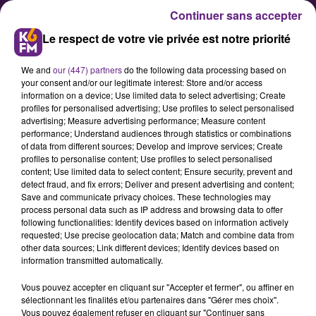
Continuer sans accepter
Le respect de votre vie privée est notre priorité
We and
our (447) partners
do the following data processing based on
your consent and/or our legitimate interest: Store and/or access
information on a device; Use limited data to select advertising; Create
profiles for personalised advertising; Use profiles to select personalised
advertising; Measure advertising performance; Measure content
Economie : Â« Il faut remettre
performance; Understand audiences through statistics or combinations
of data from different sources; Develop and improve services; Create
l'humain au cÅ?ur de
profiles to personalise content; Use profiles to select personalised
l'entrepriseÂ» pour Anne
content; Use limited data to select content; Ensure security, prevent and
detect fraud, and fix errors; Deliver and present advertising and content;
Vrdoljak
Save and communicate privacy choices. These technologies may
process personal data such as IP address and browsing data to offer
following functionalities: Identify devices based on information actively
Femme hyper-active sur
requested; Use precise geolocation data; Match and combine data from
other data sources; Link different devices; Identify devices based on
l'agglomération dijonnaise, Anne
information transmitted automatically.
Vrdoljak a depuis maintenant près
Vous pouvez accepter en cliquant sur "Accepter et fermer", ou affiner en
de 30 ans une expérience forte
sélectionnant les finalités et/ou partenaires dans "Gérer mes choix".
dans le monde du business et de la
Vous pouvez également refuser en cliquant sur "Continuer sans