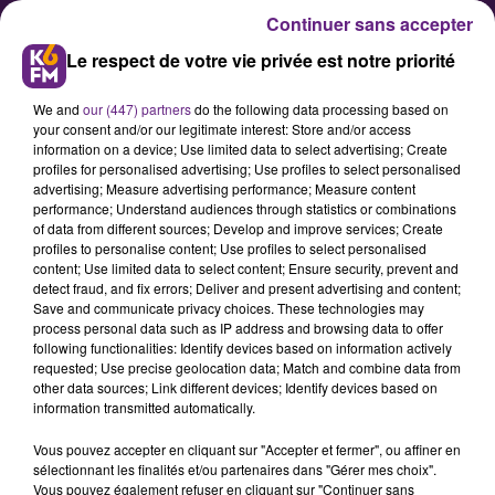
Continuer sans accepter
Le respect de votre vie privée est notre priorité
We and
our (447) partners
do the following data processing based on
your consent and/or our legitimate interest: Store and/or access
information on a device; Use limited data to select advertising; Create
profiles for personalised advertising; Use profiles to select personalised
advertising; Measure advertising performance; Measure content
Fenêtres Sur Courts : une
performance; Understand audiences through statistics or combinations
of data from different sources; Develop and improve services; Create
semaine pour les amoureux du
profiles to personalise content; Use profiles to select personalised
court-métrage à Dijon
content; Use limited data to select content; Ensure security, prevent and
detect fraud, and fix errors; Deliver and present advertising and content;
Save and communicate privacy choices. These technologies may
process personal data such as IP address and browsing data to offer
Le festival de courts-métrages de
following functionalities: Identify devices based on information actively
Dijon "Fenêtres sur Courts",
requested; Use precise geolocation data; Match and combine data from
other data sources; Link different devices; Identify devices based on
organisé par l'association Plan 09,
information transmitted automatically.
démarre ce samedi 12 novembre
Vous pouvez accepter en cliquant sur "Accepter et fermer", ou affiner en
avec une soirée d'inauguration au
sélectionnant les finalités et/ou partenaires dans "Gérer mes choix".
Consortium. Suivront 7 jours de
Vous pouvez également refuser en cliquant sur "Continuer sans