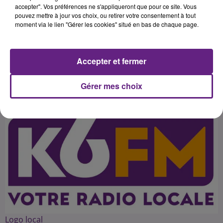
mise en avant d'histoire courtes
accepter". Vos préférences ne s'appliqueront que pour ce site. Vous
pouvez mettre à jour vos choix, ou retirer votre consentement à tout
sur les écrans géants, mais aussi de
moment via le lien "Gérer les cookies" situé en bas de chaque page.
compétitions pour cette 21e
Accepter et fermer
Publié : 12 novembre 2016 à 5h17 par 45
Gérer mes choix
Logo local