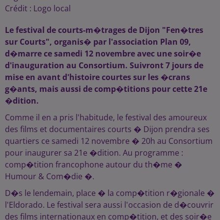
Crédit :
Logo local
Le festival de courts-m�trages de Dijon "Fen�tres
sur Courts", organis� par l'association Plan 09,
d�marre ce samedi 12 novembre avec une soir�e
d'inauguration au Consortium. Suivront 7 jours de
mise en avant d'histoire courtes sur les �crans
g�ants, mais aussi de comp�titions pour cette 21e
�dition.
Comme il en a pris l'habitude, le festival des amoureux
des films et documentaires courts � Dijon prendra ses
quartiers ce samedi 12 novembre � 20h au Consortium
pour inaugurer sa 21e �dition. Au programme :
comp�tition francophone autour du th�me �
Humour & Com�die �.
D�s le lendemain, place � la comp�tition r�gionale �
l'Eldorado. Le festival sera aussi l'occasion de d�couvrir
des films internationaux en comp�tition, et des soir�e