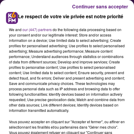
Continuer sans accepter
Le respect de votre vie privée est notre priorité
We and
our (447) partners
do the following data processing based on
your consent and/or our legitimate interest: Store and/or access
information on a device; Use limited data to select advertising; Create
profiles for personalised advertising; Use profiles to select personalised
advertising; Measure advertising performance; Measure content
Foire de Dijon : Les vins
performance; Understand audiences through statistics or combinations
of data from different sources; Develop and improve services; Create
allemands à l'honneur à
profiles to personalise content; Use profiles to select personalised
Vinidivio
content; Use limited data to select content; Ensure security, prevent and
detect fraud, and fix errors; Deliver and present advertising and content;
Save and communicate privacy choices. These technologies may
process personal data such as IP address and browsing data to offer
Ouvert depuis &nbsp;jeudi soir en
following functionalities: Identify devices based on information actively
plein coeur de la Foire
requested; Use precise geolocation data; Match and combine data from
other data sources; Link different devices; Identify devices based on
Internationale et Gastronomique
information transmitted automatically.
de Dijon, le salon spécialisé pour les
Vous pouvez accepter en cliquant sur "Accepter et fermer", ou affiner en
amateurs de vins Vinidivio durera
sélectionnant les finalités et/ou partenaires dans "Gérer mes choix".
jusqu'à lundi soir. Il propose de
Vous pouvez également refuser en cliquant sur "Continuer sans