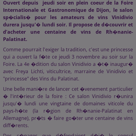
Ouvert depuis jeudi soir en plein coeur de la Foire
Internationale et Gastronomique de Dijon, le salon
sp�cialis� pour les amateurs de vins Vinidivio
durera jusqu'� lundi soir. Il propose de d�couvrir et
d'acheter une centaine de vins de Rh�nanie-
Palatinat.
Comme pourrait l'exiger la tradition, c'est une princesse
qui a ouvert la f�te ce jeudi 3 novembre au soir sur la
Foire. La 4e �dition du salon Vinidivio a �t� inaugur�
avec Freya Lichti, viticultrice, marraine de Vinidivio et
"princesse" des Vins du Palatinat.
Une belle mani�re de lancer cet �venement particulier
� l'int�rieur de la foire : Ce salon Vinidivio r�unira
jusqu'� lundi une vingtaine de domaines viticole du
pays-h�te (la r�gion de Rh�nanie-Palatinat en
Allemagne), pr�ts � faire go�ter une centaine de vins
diff�rents.
Des c�pages que d�fendaient d�j� le consul