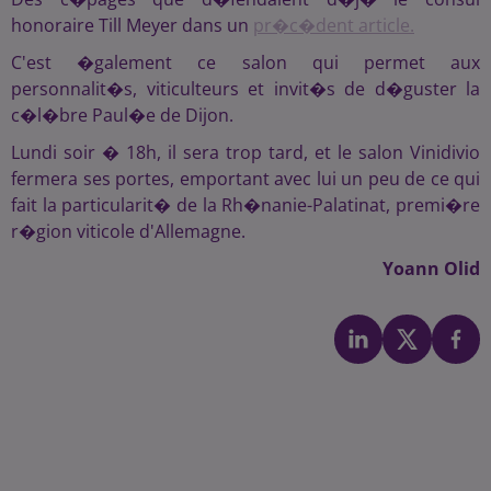
honoraire Till Meyer dans un
pr�c�dent article.
C'est �galement ce salon qui permet aux
personnalit�s, viticulteurs et invit�s de d�guster la
c�l�bre Paul�e de Dijon.
Lundi soir � 18h, il sera trop tard, et le salon Vinidivio
fermera ses portes, emportant avec lui un peu de ce qui
fait la particularit� de la Rh�nanie-Palatinat, premi�re
r�gion viticole d'Allemagne.
Yoann Olid