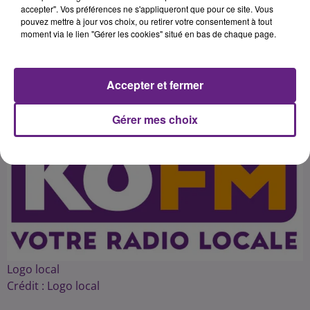
découvrir et d'acheter une centaine
accepter". Vos préférences ne s'appliqueront que pour ce site. Vous
pouvez mettre à jour vos choix, ou retirer votre consentement à tout
moment via le lien "Gérer les cookies" situé en bas de chaque page.
Publié : 6 novembre 2016 à 6h47 par 45
Accepter et fermer
Gérer mes choix
Logo local
Crédit :
Logo local