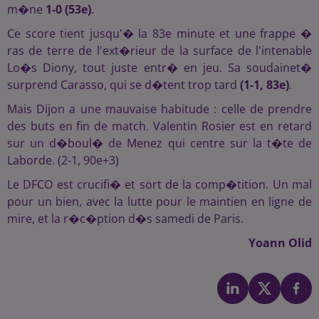
m�ne
1-0 (53e)
.
Ce score tient jusqu'� la 83e minute et une frappe �
ras de terre de l'ext�rieur de la surface de l'intenable
Lo�s Diony, tout juste entr� en jeu. Sa soudainet�
surprend Carasso, qui se d�tent trop tard
(1-1, 83e)
.
Mais Dijon a une mauvaise habitude : celle de prendre
des buts en fin de match. Valentin Rosier est en retard
sur un d�boul� de Menez qui centre sur la t�te de
Laborde. (2-1, 90e+3)
Le DFCO est crucifi� et sort de la comp�tition. Un mal
pour un bien, avec la lutte pour le maintien en ligne de
mire, et la r�c�ption d�s samedi de Paris.
Yoann Olid