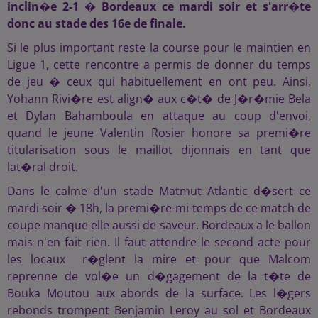
inclin�e 2-1 � Bordeaux ce mardi soir et s'arr�te
donc au stade des 16e de finale.
Si le plus important reste la course pour le maintien en
Ligue 1, cette rencontre a permis de donner du temps
de jeu � ceux qui habituellement en ont peu. Ainsi,
Yohann Rivi�re est align� aux c�t� de J�r�mie Bela
et Dylan Bahamboula en attaque au coup d'envoi,
quand le jeune Valentin Rosier honore sa premi�re
titularisation sous le maillot dijonnais en tant que
lat�ral droit.
Dans le calme d'un stade Matmut Atlantic d�sert ce
mardi soir � 18h, la premi�re-mi-temps de ce match de
coupe manque elle aussi de saveur. Bordeaux a le ballon
mais n'en fait rien. Il faut attendre le second acte pour
les locaux r�glent la mire et pour que Malcom
reprenne de vol�e un d�gagement de la t�te de
Bouka Moutou aux abords de la surface. Les l�gers
rebonds trompent Benjamin Leroy au sol et Bordeaux