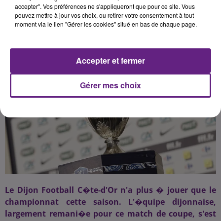
accepter". Vos préférences ne s'appliqueront que pour ce site. Vous
pouvez mettre à jour vos choix, ou retirer votre consentement à tout
moment via le lien "Gérer les cookies" situé en bas de chaque page.
Publié : 31 janvier 2017 à 19h03 par 45
Accepter et fermer
Gérer mes choix
Le Dijon Football C�te-d'Or n'a plus � jouer que le
championnat cette saison. L'�quipe dijonnaise,
largement remani�e pour ce match de coupe, s'est