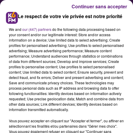
Continuer sans accepter
Le respect de votre vie privée est notre priorité
We and
our (447) partners
do the following data processing based on
your consent and/or our legitimate interest: Store and/or access
information on a device; Use limited data to select advertising; Create
profiles for personalised advertising; Use profiles to select personalised
advertising; Measure advertising performance; Measure content
Football : La Coupe de France est
performance; Understand audiences through statistics or combinations
of data from different sources; Develop and improve services; Create
finie pour Dijon
profiles to personalise content; Use profiles to select personalised
content; Use limited data to select content; Ensure security, prevent and
detect fraud, and fix errors; Deliver and present advertising and content;
Le Dijon Football Côte-d'Or n'a plus
Save and communicate privacy choices. These technologies may
process personal data such as IP address and browsing data to offer
à jouer que le championnat cette
following functionalities: Identify devices based on information actively
saison. L'équipe dijonnaise,
requested; Use precise geolocation data; Match and combine data from
other data sources; Link different devices; Identify devices based on
largement remaniée pour ce match
information transmitted automatically.
de coupe, s'est inclinée 2-1 à
Vous pouvez accepter en cliquant sur "Accepter et fermer", ou affiner en
Bordeaux ce mardi soir et s'arrête
sélectionnant les finalités et/ou partenaires dans "Gérer mes choix".
Vous pouvez également refuser en cliquant sur "Continuer sans