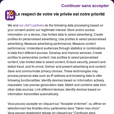
Continuer sans accepter
Le respect de votre vie privée est notre priorité
We and
our (447) partners
do the following data processing based on
your consent and/or our legitimate interest: Store and/or access
information on a device; Use limited data to select advertising; Create
profiles for personalised advertising; Use profiles to select personalised
advertising; Measure advertising performance; Measure content
Football : La FIFA valide le
performance; Understand audiences through statistics or combinations
of data from different sources; Develop and improve services; Create
transfert d'Adam Lang à Dijon
profiles to personalise content; Use profiles to select personalised
content; Use limited data to select content; Ensure security, prevent and
detect fraud, and fix errors; Deliver and present advertising and content;
La FIFA a finalement validé en ce
Save and communicate privacy choices. These technologies may
process personal data such as IP address and browsing data to offer
début de semaine le transfert du
following functionalities: Identify devices based on information actively
défenseur central hongrois Adam
requested; Use precise geolocation data; Match and combine data from
other data sources; Link different devices; Identify devices based on
Lang du club de Videoton(HON) à
information transmitted automatically.
celui de Dijon, en France. Ce dernier
Vous pouvez accepter en cliquant sur "Accepter et fermer", ou affiner en
était en suspens après la signature
sélectionnant les finalités et/ou partenaires dans "Gérer mes choix".
des papiers dans les dernières
Vous pouvez également refuser en cliquant sur "Continuer sans