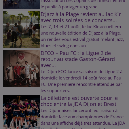
l'association Les Copains de Timéo invitent
le public à partager un grand...
D’Jazz à la Plage revient au lac Kir
avec trois soirées de concerts...
Les 7, 14 et 21 août, le lac Kir accueillera
une nouvelle édition de D’Jazz à la Plage,
un rendez-vous estival gratuit mêlant jazz,
blues et swing dans un...
DFCO – Pau FC : la Ligue 2 de
retour au stade Gaston-Gérard
avec...
Le Dijon FCO lance sa saison de Ligue 2 à
domicile le vendredi 14 août face au Pau
FC. Une première rencontre attendue par
les supporters.
La billetterie est ouverte pour le
choc entre la JDA Dijon et Brest
Les Dijonnaises lanceront leur saison à
domicile face aux championnes de France
dans une affiche déjà très attendue. La JDA