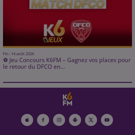
Fin : 14 août 2026
⚽ Jeu Concours K6FM – Gagnez vos places pour
le retour du DFCO en...