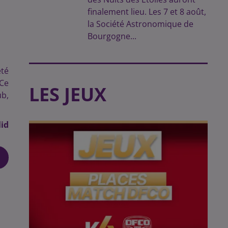
finalement lieu. Les 7 et 8 août,
la Société Astronomique de
Bourgogne...
été
 Ce
LES JEUX
ub,
id