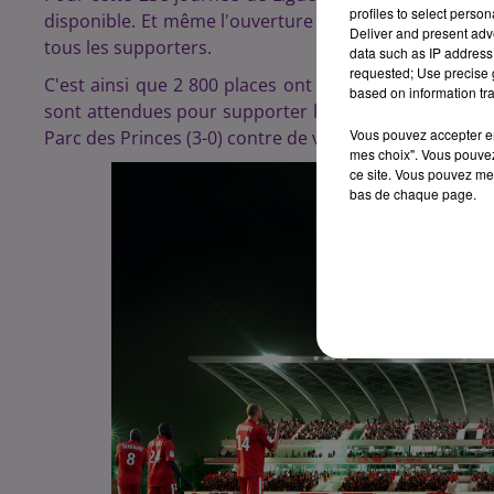
profiles to select person
disponible. Et même l'ouverture exceptionnel de la pa
Deliver and present adv
tous les supporters.
data such as IP address 
requested; Use precise g
C'est ainsi que 2 800 places ont été rajoutées aux tr
based on information tra
sont attendues pour supporter l'équipe de Dall'Oglio 
Vous pouvez accepter en 
Parc des Princes (3-0) contre de valeureux bourguign
mes choix". Vous pouvez
ce site. Vous pouvez met
bas de chaque page.