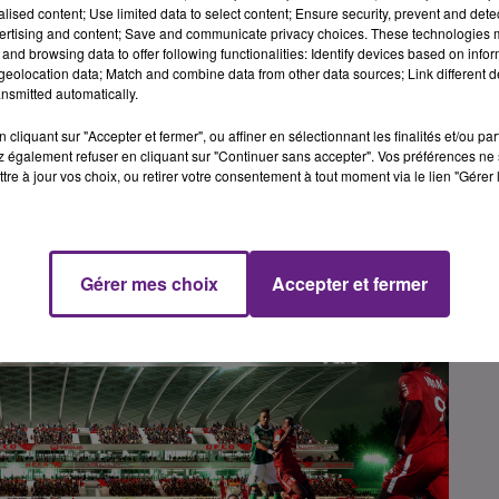
alised content; Use limited data to select content; Ensure security, prevent and detect
rtie basse de la nouvelle tribune n'a pas permis de satisfa
ertising and content; Save and communicate privacy choices. These technologies
and browsing data to offer following functionalities: Identify devices based on infor
eolocation data; Match and combine data from other data sources; Link different de
ois tribunes déjà exsitantes, et que plus de 10 000 person
nsmitted automatically.
face à l'ogre parisien, qui avait gagné la première manche
cliquant sur "Accepter et fermer", ou affiner en sélectionnant les finalités et/ou pa
ons.
 également refuser en cliquant sur "Continuer sans accepter". Vos préférences ne 
tre à jour vos choix, ou retirer votre consentement à tout moment via le lien "Gérer 
Gérer mes choix
Accepter et fermer