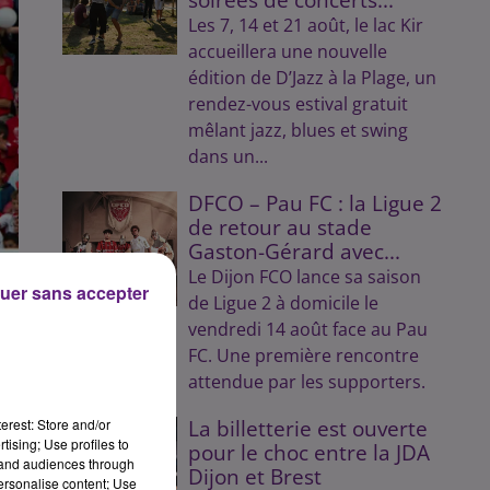
Les 7, 14 et 21 août, le lac Kir
accueillera une nouvelle
édition de D’Jazz à la Plage, un
rendez-vous estival gratuit
mêlant jazz, blues et swing
dans un...
DFCO – Pau FC : la Ligue 2
de retour au stade
Gaston-Gérard avec...
Le Dijon FCO lance sa saison
uer sans accepter
de Ligue 2 à domicile le
vendredi 14 août face au Pau
FC. Une première rencontre
attendue par les supporters.
 en
ent
erest: Store and/or
La billetterie est ouverte
tising; Use profiles to
pour le choc entre la JDA
tand audiences through
Dijon et Brest
 de
personalise content; Use