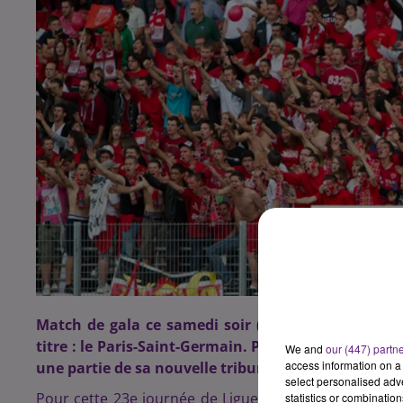
Match de gala ce samedi soir (20h) à Dijon, où le
titre : le Paris-Saint-Germain. Pour cette affiche 
We and
our (447) partn
access information on a 
une partie de sa nouvelle tribune Est encore en co
select personalised ad
Pour cette 23e journée de Ligue 1 à Gaston-Gérard ent
statistics or combinatio