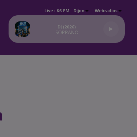
Live :
K6 FM - Dijon
Webradios
Dj (2026)
SOPRANO
à