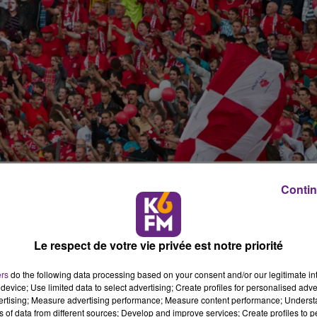
Contin
Le respect de votre vie privée est notre priorité
 Dijon Football Côte-d'Or reçoit le champion de France
de rêve à Gaston-Gérard, le stade ouvrira exeptionnellem
ers
do the following data processing based on your consent and/or our legitimate int
device; Use limited data to select advertising; Create profiles for personalised adver
nstruction
vertising; Measure advertising performance; Measure content performance; Unders
re Dijon (13e) et Paris (3e), il n'y a plus une seule place
ns of data from different sources; Develop and improve services; Create profiles to 