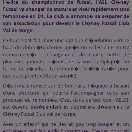
l'�lite du championnat de futsal, l'ASL Cl�nay
Futsal va changer de stature et viser rapidement une
remont�e en D1. Le club a annonc� se s�parer de
son association pour devenir le Cl�nay Futsal Club
Val de Norge.
Le tout s'est fait dans une optique d'�volution vers le
haut du club c�te-d'orien apr�s un redescente en D2
mouvement�e : Changement de coach, perte de
plusieurs joueurs, d�but de saison compliqu� en
terme de r�sultat. La remont�e a �t� rat�e pour
quelques points cette saison (4e).
D�sormais remise sur de bon rails, l'�quipe a besoin
d'une structure qui pourra l'accompagner dans son
prochain de remont�e. C'est dans ce but que l'ASLCF
est devenu ind�pendant et s'appellera d�sormais le
Cl�nay Futsal Club Val de Norge.
Avec un effectif qui ne devrait pas trop bouger et un
entraineur qui fait enfin l'unanimit�, Cl�nay pourrait