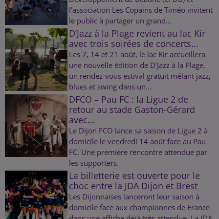
l'association Les Copains de Timéo invitent
le public à partager un grand...
D’Jazz à la Plage revient au lac Kir
avec trois soirées de concerts...
Les 7, 14 et 21 août, le lac Kir accueillera
une nouvelle édition de D’Jazz à la Plage,
un rendez-vous estival gratuit mêlant jazz,
blues et swing dans un...
DFCO – Pau FC : la Ligue 2 de
retour au stade Gaston-Gérard
avec...
Le Dijon FCO lance sa saison de Ligue 2 à
domicile le vendredi 14 août face au Pau
FC. Une première rencontre attendue par
les supporters.
La billetterie est ouverte pour le
choc entre la JDA Dijon et Brest
Les Dijonnaises lanceront leur saison à
domicile face aux championnes de France
dans une affiche déjà très attendue. La JDA