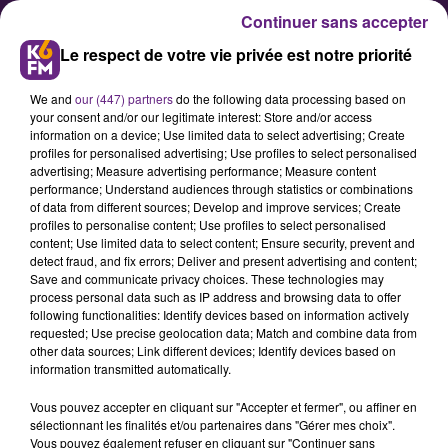
Continuer sans accepter
Le respect de votre vie privée est notre priorité
We and
our (447) partners
do the following data processing based on
your consent and/or our legitimate interest: Store and/or access
information on a device; Use limited data to select advertising; Create
profiles for personalised advertising; Use profiles to select personalised
advertising; Measure advertising performance; Measure content
Futsal : Clénay (D2) évolue et
performance; Understand audiences through statistics or combinations
of data from different sources; Develop and improve services; Create
devient le CFC VDN
profiles to personalise content; Use profiles to select personalised
content; Use limited data to select content; Ensure security, prevent and
detect fraud, and fix errors; Deliver and present advertising and content;
Seule équipe côte-d'orienne à avoir
Save and communicate privacy choices. These technologies may
process personal data such as IP address and browsing data to offer
déjà connu l'élite du championnat
following functionalities: Identify devices based on information actively
de futsal, l'ASL Clénay Futsal va
requested; Use precise geolocation data; Match and combine data from
other data sources; Link different devices; Identify devices based on
changer de stature et viser
information transmitted automatically.
rapidement une remontée en D1.
Vous pouvez accepter en cliquant sur "Accepter et fermer", ou affiner en
Le club a annoncé se séparer de
sélectionnant les finalités et/ou partenaires dans "Gérer mes choix".
son association pour devenir le
Vous pouvez également refuser en cliquant sur "Continuer sans