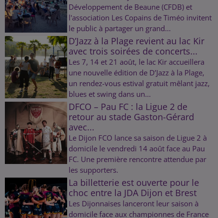
Développement de Beaune (CFDB) et
l'association Les Copains de Timéo invitent
le public à partager un grand...
D’Jazz à la Plage revient au lac Kir
avec trois soirées de concerts...
Les 7, 14 et 21 août, le lac Kir accueillera
une nouvelle édition de D’Jazz à la Plage,
un rendez-vous estival gratuit mêlant jazz,
blues et swing dans un...
DFCO – Pau FC : la Ligue 2 de
retour au stade Gaston-Gérard
avec...
Le Dijon FCO lance sa saison de Ligue 2 à
domicile le vendredi 14 août face au Pau
FC. Une première rencontre attendue par
les supporters.
La billetterie est ouverte pour le
choc entre la JDA Dijon et Brest
Les Dijonnaises lanceront leur saison à
domicile face aux championnes de France