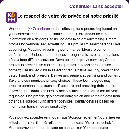
Continuer sans accepter
Le respect de votre vie privée est notre priorité
We and
our (447) partners
do the following data processing based on
your consent and/or our legitimate interest: Store and/or access
information on a device; Use limited data to select advertising; Create
profiles for personalised advertising; Use profiles to select personalised
advertising; Measure advertising performance; Measure content
Handball matchs couplé ce week
performance; Understand audiences through statistics or combinations
of data from different sources; Develop and improve services; Create
end, précisions.
profiles to personalise content; Use profiles to select personalised
content; Use limited data to select content; Ensure security, prevent and
detect fraud, and fix errors; Deliver and present advertising and content;
Afin de faciliter la communication
Save and communicate privacy choices. These technologies may
process personal data such as IP address and browsing data to offer
auprès du public dijonnais, voici
following functionalities: Identify devices based on information actively
quelques précisions sur
requested; Use precise geolocation data; Match and combine data from
other data sources; Link different devices; Identify devices based on
l'organisation de la billetterie du
information transmitted automatically.
match couplé CDB / DBHB de ce
Vous pouvez accepter en cliquant sur "Accepter et fermer", ou affiner en
samedi 19 septembre au Palais des
sélectionnant les finalités et/ou partenaires dans "Gérer mes choix".
Vous pouvez également refuser en cliquant sur "Continuer sans