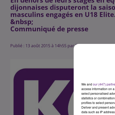
En dehors de leurs stages en éq
dijonnaises disputeront la sais
masculins engagés en U18 Elite
&nbsp;
Communiqué de presse
Publié : 13 août 2015 à 14h55 par Franck Pelloux
We and
our (447) partn
access information on a 
select personalised ad
statistics or combinatio
profiles to select person
Deliver and present adv
data such as IP address 