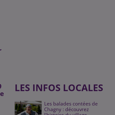
r
LES INFOS LOCALES
9
te
Les balades contées de
Chagny : découvrez
l'histoire du village...