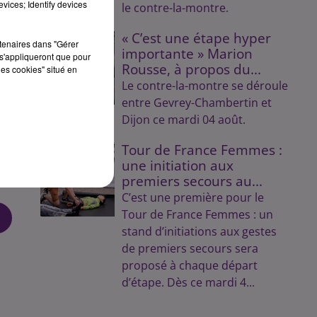
vices; Identify devices
le contre-la-montre.
« C’est une étape hyper
rtenaires dans "Gérer
importante » Marion
s'appliqueront que pour
Rousse, à propos du...
les cookies" situé en
Le contre-la-montre se déroule
entre Gevrey-Chambertin et
Dijon ce mardi 04 août.
Tour de France Femmes :
une initiation aux
premiers secours au...
C’est une première pour le
Tour de France Femmes : un
stand d’initiations aux gestes
de premiers secours sera
proposé à chaque départ
d’étape. Dès ce mardi 4...