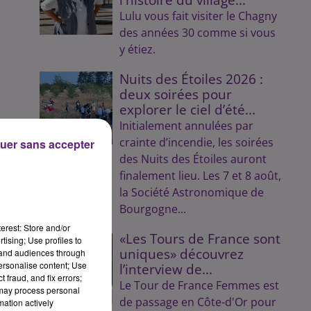
Lulu vous fait visiter le Chagny
des années 30 comme si vous
y étiez.
Nuits des Étoiles 2026 :
deux soirées pour
explorer le ciel d’été...
Initialement annulées par
crainte d’incendie, les soirées
uer sans accepter
des Nuits des Étoiles auront
finalement lieu. Les 7 et 8 août,
la Société Astronomique de
Bourgogne...
erest: Store and/or
«Les Tours de France sont
tising; Use profiles to
uniques» découvrez
tand audiences through
personalise content; Use
l’interview de...
 fraud, and fix errors;
Le Tour de France Femmes est
 may process personal
de passage en Côte-d'Or pour
mation actively