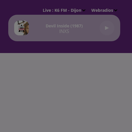
Live :
K6 FM - Dijon
Webradios
Devil Inside (1987)
INXS