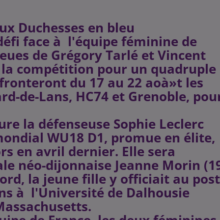
eux Duchesses en bleu
défi face à l'équipe féminine de
Bleues de Grégory Tarlé et Vincent
e la compétition pour un quadruple
ffronteront du 17 au 22 aoà»t les
ard-de-Lans, HC74 et Grenoble, pou
ure la défenseuse Sophie Leclerc
 mondial WU18 D1, promue en élite,
s en avril dernier. Elle sera
le néo-dijonnaise Jeanne Morin (1
d, la jeune fille y officiait au pos
ns à l'Université de Dalhousie
 Massachusetts.