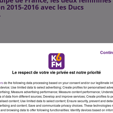
uipe de France, les deux féminines
on 2015-2016 avec les Ducs
.
Contin
Le respect de votre vie privée est notre priorité
ers
do the following data processing based on your consent and/or our legitimate int
device; Use limited data to select advertising; Create profiles for personalised adver
vertising; Measure advertising performance; Measure content performance; Unders
ns of data from different sources; Develop and improve services; Create profiles to 
alised content; Use limited data to select content; Ensure security, prevent and detect
ertising and content; Save and communicate privacy choices. These technologies
and browsing data to offer following functionalities: Identify devices based on infor