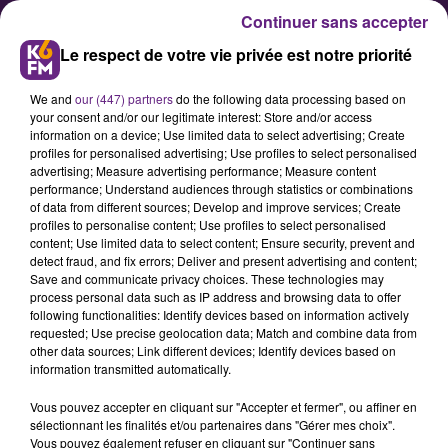
Continuer sans accepter
Le respect de votre vie privée est notre priorité
We and
our (447) partners
do the following data processing based on
your consent and/or our legitimate interest: Store and/or access
information on a device; Use limited data to select advertising; Create
profiles for personalised advertising; Use profiles to select personalised
advertising; Measure advertising performance; Measure content
Ils sont fous ces gaulois !
performance; Understand audiences through statistics or combinations
of data from different sources; Develop and improve services; Create
profiles to personalise content; Use profiles to select personalised
content; Use limited data to select content; Ensure security, prevent and
Astérix à Alésia, du mythe à la
detect fraud, and fix errors; Deliver and present advertising and content;
réalité... L'exposition temporaire
Save and communicate privacy choices. These technologies may
process personal data such as IP address and browsing data to offer
2015 au MuséoParc Alésia du 25
following functionalities: Identify devices based on information actively
requested; Use precise geolocation data; Match and combine data from
other data sources; Link different devices; Identify devices based on
information transmitted automatically.
Publié : 12 décembre 2014 à 10h05 par Franck Pelloux
Vous pouvez accepter en cliquant sur "Accepter et fermer", ou affiner en
sélectionnant les finalités et/ou partenaires dans "Gérer mes choix".
Vous pouvez également refuser en cliquant sur "Continuer sans