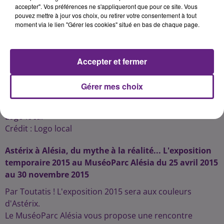
accepter". Vos préférences ne s'appliqueront que pour ce site. Vous
pouvez mettre à jour vos choix, ou retirer votre consentement à tout
moment via le lien "Gérer les cookies" situé en bas de chaque page.
Accepter et fermer
Gérer mes choix
Logo local
Crédit :
Logo local
Astérix à Alésia, du mythe à la réalité... L'exposition
temporaire 2015 au MuséoParc Alésia du 25 avril 2015
au 30 novembre 2015
Par Toutatis ! L'exposition 2015 sera aux couleurs
d'Astérix.
Le MuséoParc Alésia vous propose une rencontre