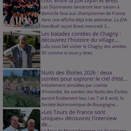
choc entre la JDA Dijon et Brest
Les Dijonnaises lanceront leur saison à
domicile face aux championnes de France
dans une affiche déjà très attendue. La JDA
Handball reçoit Brest mercredi 2...
Les balades contées de Chagny :
découvrez l'histoire du village...
Lulu vous fait visiter le Chagny des années
30 comme si vous y étiez.
Nuits des Étoiles 2026 : deux
soirées pour explorer le ciel d’été...
Initialement annulées par crainte
d’incendie, les soirées des Nuits des Étoiles
auront finalement lieu. Les 7 et 8 août, la
Société Astronomique de Bourgogne...
«Les Tours de France sont
uniques» découvrez l’interview
de...
Le Tour de France Femmes est de passage