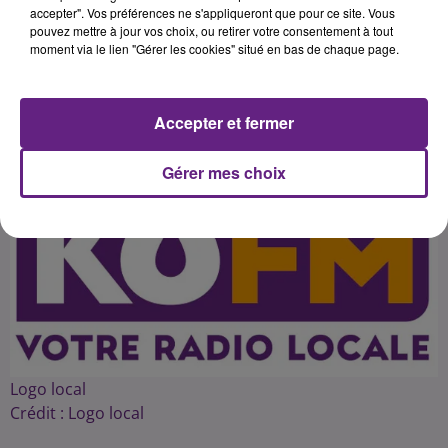
dossier sera individuellement
accepter". Vos préférences ne s'appliqueront que pour ce site. Vous
pouvez mettre à jour vos choix, ou retirer votre consentement à tout
moment via le lien "Gérer les cookies" situé en bas de chaque page.
Publié : 20 mai 2016 à 3h50 par 45
Accepter et fermer
Gérer mes choix
Logo local
Crédit :
Logo local