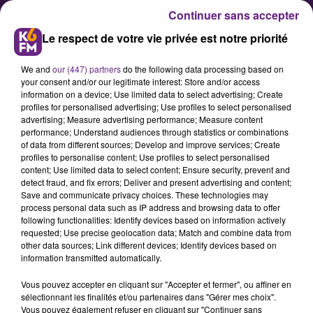
Continuer sans accepter
Le respect de votre vie privée est notre priorité
We and
our (447) partners
do the following data processing based on
your consent and/or our legitimate interest: Store and/or access
information on a device; Use limited data to select advertising; Create
profiles for personalised advertising; Use profiles to select personalised
advertising; Measure advertising performance; Measure content
Intempéries : Une cellule de suivi
performance; Understand audiences through statistics or combinations
of data from different sources; Develop and improve services; Create
mise en place en Côte-d'Or
profiles to personalise content; Use profiles to select personalised
content; Use limited data to select content; Ensure security, prevent and
detect fraud, and fix errors; Deliver and present advertising and content;
La Préfecture de Côte-d'Or annonce
Save and communicate privacy choices. These technologies may
process personal data such as IP address and browsing data to offer
avoir tenue la première assemblée
following functionalities: Identify devices based on information actively
de sa cellule de suivi des aléas
requested; Use precise geolocation data; Match and combine data from
other data sources; Link different devices; Identify devices based on
climatique dédiée aux exploitations
information transmitted automatically.
vinicoles touchées par le gel. Après
Vous pouvez accepter en cliquant sur "Accepter et fermer", ou affiner en
avoir dressé un premier état des
sélectionnant les finalités et/ou partenaires dans "Gérer mes choix".
lieux, elle annonce que chaque
Vous pouvez également refuser en cliquant sur "Continuer sans