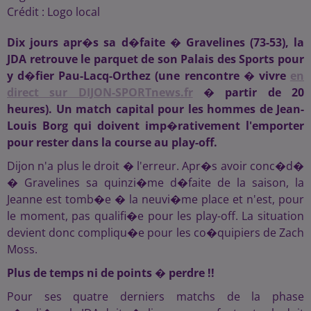
Crédit :
Logo local
Dix jours apr�s sa d�faite � Gravelines (73-53), la
JDA retrouve le parquet de son Palais des Sports pour
y d�fier Pau-Lacq-Orthez (une rencontre � vivre
en
direct sur DIJON-SPORTnews.fr
� partir de 20
heures). Un match capital pour les hommes de Jean-
Louis Borg qui doivent imp�rativement l'emporter
pour rester dans la course au play-off.
Dijon n'a plus le droit � l'erreur. Apr�s avoir conc�d�
� Gravelines sa quinzi�me d�faite de la saison, la
Jeanne est tomb�e � la neuvi�me place et n'est, pour
le moment, pas qualifi�e pour les play-off. La situation
devient donc compliqu�e pour les co�quipiers de Zach
Moss.
Plus de temps ni de points � perdre !!
Pour ses quatre derniers matchs de la phase