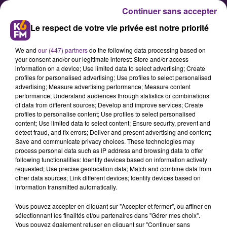
Continuer sans accepter
Le respect de votre vie privée est notre priorité
We and
our (447) partners
do the following data processing based on
your consent and/or our legitimate interest: Store and/or access
information on a device; Use limited data to select advertising; Create
profiles for personalised advertising; Use profiles to select personalised
advertising; Measure advertising performance; Measure content
JDA â?? Pau-Lacq-Orthez : Dijon
performance; Understand audiences through statistics or combinations
of data from different sources; Develop and improve services; Create
n'a plus de joker
profiles to personalise content; Use profiles to select personalised
content; Use limited data to select content; Ensure security, prevent and
detect fraud, and fix errors; Deliver and present advertising and content;
Dix jours après sa défaite à
Save and communicate privacy choices. These technologies may
process personal data such as IP address and browsing data to offer
Gravelines (73-53), la JDA retrouve
following functionalities: Identify devices based on information actively
le parquet de son Palais des Sports
requested; Use precise geolocation data; Match and combine data from
other data sources; Link different devices; Identify devices based on
pour y défier Pau-Lacq-Orthez (une
information transmitted automatically.
rencontre à vivre en direct sur
Vous pouvez accepter en cliquant sur "Accepter et fermer", ou affiner en
DIJON-SPORTnews.fr à partir de 20
sélectionnant les finalités et/ou partenaires dans "Gérer mes choix".
heures). Un match capital pour les
Vous pouvez également refuser en cliquant sur "Continuer sans