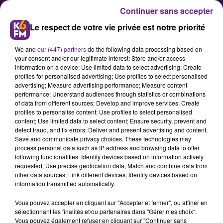
Continuer sans accepter
Le respect de votre vie privée est notre priorité
We and
our (447) partners
do the following data processing based on
your consent and/or our legitimate interest: Store and/or access
information on a device; Use limited data to select advertising; Create
profiles for personalised advertising; Use profiles to select personalised
advertising; Measure advertising performance; Measure content
Judo : Hélène Receveaux, une
performance; Understand audiences through statistics or combinations
of data from different sources; Develop and improve services; Create
Dijonnaise en bronze
profiles to personalise content; Use profiles to select personalised
content; Use limited data to select content; Ensure security, prevent and
detect fraud, and fix errors; Deliver and present advertising and content;
La judoka dijonnaise Hélène
Save and communicate privacy choices. These technologies may
process personal data such as IP address and browsing data to offer
Receveaux a remporté ce jeudi une
following functionalities: Identify devices based on information actively
médaille de bronze aux
requested; Use precise geolocation data; Match and combine data from
other data sources; Link different devices; Identify devices based on
championnats d'Europe de judo à
information transmitted automatically.
Varsovie. Elle a battu la Russe Irina
Vous pouvez accepter en cliquant sur "Accepter et fermer", ou affiner en
Zabludina dans la petite finale pour
sélectionnant les finalités et/ou partenaires dans "Gérer mes choix".
décrocher sa première récompense
Vous pouvez également refuser en cliquant sur "Continuer sans