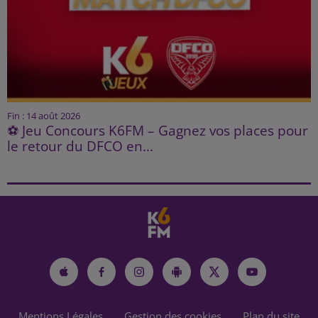
Fin : 14 août 2026
⚽ Jeu Concours K6FM – Gagnez vos places pour
le retour du DFCO en...
Mentions Légales
Gestion des cookies
Plan du site