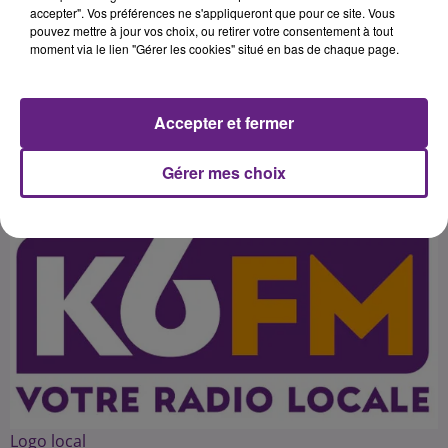
2 millions d'euros dans son budget.
accepter". Vos préférences ne s'appliqueront que pour ce site. Vous
pouvez mettre à jour vos choix, ou retirer votre consentement à tout
C'est la fin d'une bataille juridique
moment via le lien "Gérer les cookies" situé en bas de chaque page.
engagée par le député maire Alain
Accepter et fermer
Publié : 6 juin 2016 à 5h26 par 45
Gérer mes choix
Logo local