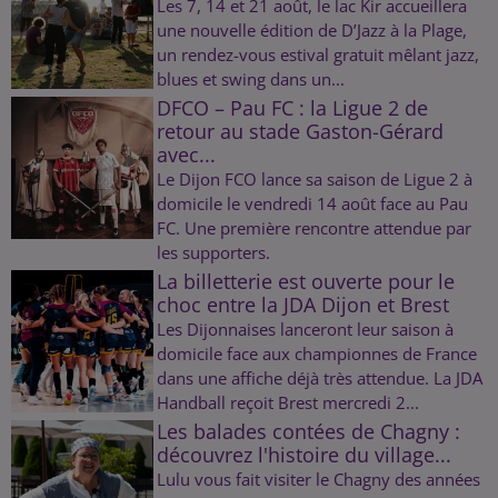
Les 7, 14 et 21 août, le lac Kir accueillera
une nouvelle édition de D’Jazz à la Plage,
un rendez-vous estival gratuit mêlant jazz,
blues et swing dans un...
DFCO – Pau FC : la Ligue 2 de
retour au stade Gaston-Gérard
avec...
Le Dijon FCO lance sa saison de Ligue 2 à
domicile le vendredi 14 août face au Pau
FC. Une première rencontre attendue par
les supporters.
La billetterie est ouverte pour le
choc entre la JDA Dijon et Brest
Les Dijonnaises lanceront leur saison à
domicile face aux championnes de France
dans une affiche déjà très attendue. La JDA
Handball reçoit Brest mercredi 2...
Les balades contées de Chagny :
découvrez l'histoire du village...
Lulu vous fait visiter le Chagny des années