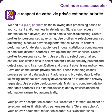
Continuer sans accepter
Le respect de votre vie privée est notre priorité
We and
our (447) partners
do the following data processing based on
your consent and/or our legitimate interest: Store and/or access
information on a device; Use limited data to select advertising; Create
profiles for personalised advertising; Use profiles to select personalised
advertising; Measure advertising performance; Measure content
Justice : la communauté de
performance; Understand audiences through statistics or combinations
of data from different sources; Develop and improve services; Create
Beaune récupère près de 2
profiles to personalise content; Use profiles to select personalised
millions d'euros de l'à?tat
content; Use limited data to select content; Ensure security, prevent and
detect fraud, and fix errors; Deliver and present advertising and content;
Save and communicate privacy choices. These technologies may
process personal data such as IP address and browsing data to offer
Opposée à l'àtat dans une affaire
following functionalities: Identify devices based on information actively
de compensation financière des
requested; Use precise geolocation data; Match and combine data from
other data sources; Link different devices; Identify devices based on
établissements publics, la
information transmitted automatically.
communauté d'agglomération de
Vous pouvez accepter en cliquant sur "Accepter et fermer", ou affiner en
Beaune a été reconnue victime de
sélectionnant les finalités et/ou partenaires dans "Gérer mes choix".
l'àtat pour des ponctions de près de
Vous pouvez également refuser en cliquant sur "Continuer sans