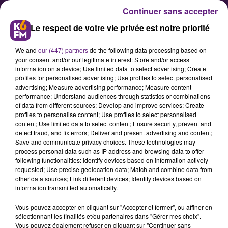
Continuer sans accepter
Le respect de votre vie privée est notre priorité
We and
our (447) partners
do the following data processing based on
your consent and/or our legitimate interest: Store and/or access
information on a device; Use limited data to select advertising; Create
profiles for personalised advertising; Use profiles to select personalised
advertising; Measure advertising performance; Measure content
L’Ecrin accueille le Sirba Octet !
performance; Understand audiences through statistics or combinations
of data from different sources; Develop and improve services; Create
profiles to personalise content; Use profiles to select personalised
content; Use limited data to select content; Ensure security, prevent and
Le 14 mars prochain, la salle de
detect fraud, and fix errors; Deliver and present advertising and content;
spectacle « L’Ecrin », à Talant,
Save and communicate privacy choices. These technologies may
process personal data such as IP address and browsing data to offer
accueillera le Sirba Octet.
following functionalities: Identify devices based on information actively
L'occasion pour le groupe de
requested; Use precise geolocation data; Match and combine data from
other data sources; Link different devices; Identify devices based on
présenter son concert " Tantz ! ".
information transmitted automatically.
Richard Schmoucler, créateur,
Vous pouvez accepter en cliquant sur "Accepter et fermer", ou affiner en
directeur artistique et violoniste de
sélectionnant les finalités et/ou partenaires dans "Gérer mes choix".
Sirba, a répondu aux questions de
Vous pouvez également refuser en cliquant sur "Continuer sans