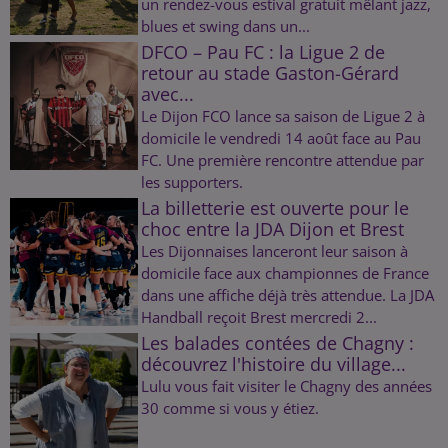
un rendez-vous estival gratuit mêlant jazz,
blues et swing dans un...
DFCO – Pau FC : la Ligue 2 de
retour au stade Gaston-Gérard
avec...
Le Dijon FCO lance sa saison de Ligue 2 à
domicile le vendredi 14 août face au Pau
FC. Une première rencontre attendue par
les supporters.
La billetterie est ouverte pour le
choc entre la JDA Dijon et Brest
Les Dijonnaises lanceront leur saison à
domicile face aux championnes de France
dans une affiche déjà très attendue. La JDA
Handball reçoit Brest mercredi 2...
Les balades contées de Chagny :
découvrez l'histoire du village...
Lulu vous fait visiter le Chagny des années
30 comme si vous y étiez.