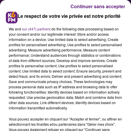
Continuer sans accepter
Le respect de votre vie privée est notre priorité
We and
our (447) partners
do the following data processing based on
your consent and/or our legitimate interest: Store and/or access
information on a device; Use limited data to select advertising; Create
profiles for personalised advertising; Use profiles to select personalised
advertising; Measure advertising performance; Measure content
L’Italie, invité d’honneur de la
performance; Understand audiences through statistics or combinations
of data from different sources; Develop and improve services; Create
foire de Dijon cette année
profiles to personalise content; Use profiles to select personalised
content; Use limited data to select content; Ensure security, prevent and
detect fraud, and fix errors; Deliver and present advertising and content;
La direction de Dijon Congrexpo a
Save and communicate privacy choices. These technologies may
process personal data such as IP address and browsing data to offer
annoncé l’information ce jeudi :
following functionalities: Identify devices based on information actively
pour sa 88e édition, du 1er au 11
requested; Use precise geolocation data; Match and combine data from
other data sources; Link different devices; Identify devices based on
novembre prochain, la Foire
information transmitted automatically.
Internationale et Gastronomique
Vous pouvez accepter en cliquant sur "Accepter et fermer", ou affiner en
de Dijon accueillera l’Italie comme
sélectionnant les finalités et/ou partenaires dans "Gérer mes choix".
hôte d’honneur.
Vous pouvez également refuser en cliquant sur "Continuer sans