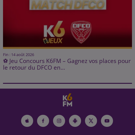
Fin : 14 août 2026
⚽ Jeu Concours K6FM – Gagnez vos places pour
le retour du DFCO en...