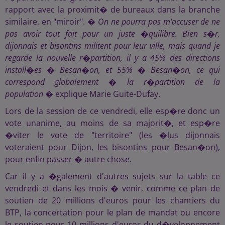
rapport avec la proximit� de bureaux dans la branche
similaire, en "miroir". �
On ne pourra pas m'accuser de ne
pas avoir tout fait pour un juste �quilibre. Bien s�r,
dijonnais et bisontins militent pour leur ville, mais quand je
regarde la nouvelle r�partition, il y a 45% des directions
install�es � Besan�on, et 55% � Besan�on, ce qui
correspond globalement � la r�partition de la
population
� explique Marie Guite-Dufay.
Lors de la session de ce vendredi, elle esp�re donc un
vote unanime, au moins de sa majorit�, et esp�re
�viter le vote de "territoire" (les �lus dijonnais
voteraient pour Dijon, les bisontins pour Besan�on),
pour enfin passer � autre chose.
Car il y a �galement d'autres sujets sur la table ce
vendredi et dans les mois � venir, comme ce plan de
soutien de 20 millions d'euros pour les chantiers du
BTP, la concertation pour le plan de mandat ou encore
le soutien pour 10 millions d'euros du d�veloppement