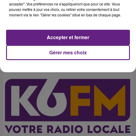
nouvelle session. La présidente
accepter". Vos préférences ne s'appliqueront que pour ce site. Vous
pouvez mettre à jour vos choix, ou retirer votre consentement à tout
assure avoir respecter l'équilibre
moment via le lien "Gérer les cookies" situé en bas de chaque page.
entre les territoires et espère
pouvoir maintenant avancer sur
Accepter et fermer
Gérer mes choix
Publié : 24 juin 2016 à 1h08 par 45