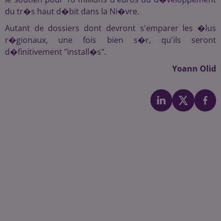
du tr�s haut d�bit dans la Ni�vre.
Autant de dossiers dont devront s'emparer les �lus
r�gionaux, une fois bien s�r, qu'ils seront
d�finitivement "install�s".
Yoann Olid