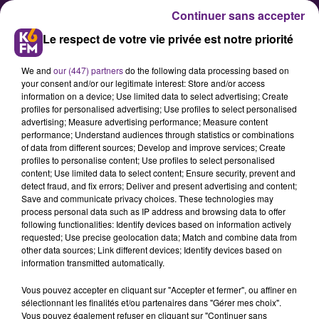
Continuer sans accepter
Le respect de votre vie privée est notre priorité
We and
our (447) partners
do the following data processing based on
your consent and/or our legitimate interest: Store and/or access
information on a device; Use limited data to select advertising; Create
profiles for personalised advertising; Use profiles to select personalised
advertising; Measure advertising performance; Measure content
La Bourgogne Franche-Comté
performance; Understand audiences through statistics or combinations
of data from different sources; Develop and improve services; Create
vote son organisation définitive
profiles to personalise content; Use profiles to select personalised
content; Use limited data to select content; Ensure security, prevent and
detect fraud, and fix errors; Deliver and present advertising and content;
Après des mois de débats et de
Save and communicate privacy choices. These technologies may
process personal data such as IP address and browsing data to offer
guerres entre Dijon et Besançon,
following functionalities: Identify devices based on information actively
entre Bourguignons et Franc-
requested; Use precise geolocation data; Match and combine data from
other data sources; Link different devices; Identify devices based on
Comtois, l'organisation définitive
information transmitted automatically.
de la nouvelle région va être
Vous pouvez accepter en cliquant sur "Accepter et fermer", ou affiner en
soumise au vote du Conseil
sélectionnant les finalités et/ou partenaires dans "Gérer mes choix".
Régional à l'occasion d'une
Vous pouvez également refuser en cliquant sur "Continuer sans