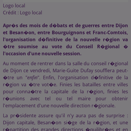
Logo local
Crédit :
Logo local
Apr�s des mois de d�bats et de guerres entre Dijon
et Besan�on, entre Bourguignons et Franc-Comtois,
l'organisation d�finitive de la nouvelle r�gion va
�tre soumise au vote du Conseil R�gional �
l'occasion d'une nouvelle session.
Au moment de rentrer dans la salle du conseil r�gional
de Dijon ce vendredi, Marie-Guite Dufay soufflera peut-
�tre un "
enfin
". Enfin, l'organisation d�finitive de la
r�gion va �tre vot�e. Finies les batailles entre villes
pour conna�tre la capitale de la r�gion, finies les
r�unions avec tel ou tel maire pour obtenir
l'emplacement d'une nouvelle direction r�gionale.
La pr�sidente assure qu'il n'y aura pas de surprise :
Dijon capitale, Besan�on si�ge de la r�gion, et une
r�partition des grandes directions �quilibr�es et en