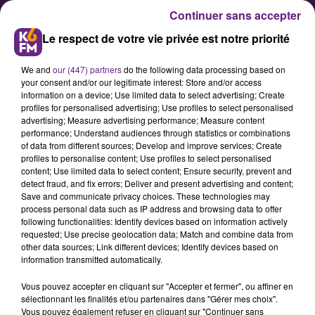
Continuer sans accepter
Le respect de votre vie privée est notre priorité
We and
our (447) partners
do the following data processing based on
your consent and/or our legitimate interest: Store and/or access
information on a device; Use limited data to select advertising; Create
profiles for personalised advertising; Use profiles to select personalised
advertising; Measure advertising performance; Measure content
La JDA qualifiée pour les demies-
performance; Understand audiences through statistics or combinations
of data from different sources; Develop and improve services; Create
finale de la Basketball
profiles to personalise content; Use profiles to select personalised
Champions League !
content; Use limited data to select content; Ensure security, prevent and
detect fraud, and fix errors; Deliver and present advertising and content;
Save and communicate privacy choices. These technologies may
process personal data such as IP address and browsing data to offer
Les basketteurs de la JDA se sont
following functionalities: Identify devices based on information actively
imposés 83-82 ce mercredi soir face
requested; Use precise geolocation data; Match and combine data from
other data sources; Link different devices; Identify devices based on
à Ankara. Ils joueront les demies-
information transmitted automatically.
finale de la Basketball Champions
Vous pouvez accepter en cliquant sur "Accepter et fermer", ou affiner en
League ce vendredi soir, face à
sélectionnant les finalités et/ou partenaires dans "Gérer mes choix".
l’équipe de Burgos.
Vous pouvez également refuser en cliquant sur "Continuer sans