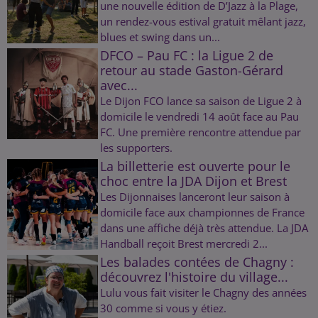
une nouvelle édition de D’Jazz à la Plage,
un rendez-vous estival gratuit mêlant jazz,
blues et swing dans un...
DFCO – Pau FC : la Ligue 2 de
retour au stade Gaston-Gérard
avec...
Le Dijon FCO lance sa saison de Ligue 2 à
domicile le vendredi 14 août face au Pau
FC. Une première rencontre attendue par
les supporters.
La billetterie est ouverte pour le
choc entre la JDA Dijon et Brest
Les Dijonnaises lanceront leur saison à
domicile face aux championnes de France
dans une affiche déjà très attendue. La JDA
Handball reçoit Brest mercredi 2...
Les balades contées de Chagny :
découvrez l'histoire du village...
Lulu vous fait visiter le Chagny des années
30 comme si vous y étiez.