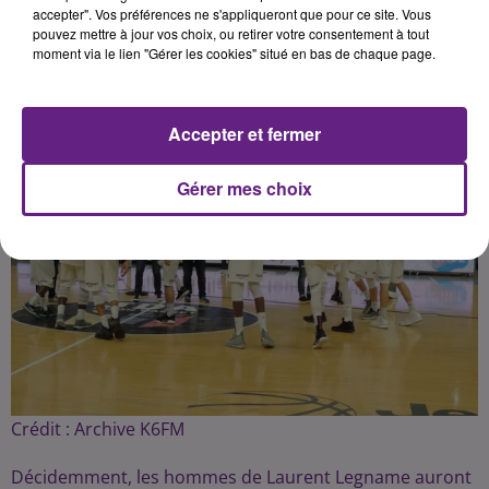
Publié : 28 mai 2019 à 7h00 par Fabrice Aubry
accepter". Vos préférences ne s'appliqueront que pour ce site. Vous
pouvez mettre à jour vos choix, ou retirer votre consentement à tout
moment via le lien "Gérer les cookies" situé en bas de chaque page.
Accepter et fermer
Gérer mes choix
Crédit :
Archive K6FM
Décidemment, les hommes de Laurent Legname auront