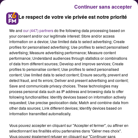
Continuer sans accepter
Le respect de votre vie privée est notre priorité
We and
our (447) partners
do the following data processing based on
your consent and/or our legitimate interest: Store and/or access
information on a device; Use limited data to select advertising; Create
profiles for personalised advertising; Use profiles to select personalised
advertising; Measure advertising performance; Measure content
La JDA qualifiée pour les demies
performance; Understand audiences through statistics or combinations
of data from different sources; Develop and improve services; Create
finales de Play-Offs
profiles to personalise content; Use profiles to select personalised
content; Use limited data to select content; Ensure security, prevent and
detect fraud, and fix errors; Deliver and present advertising and content;
En battant une nouvelle fois
Save and communicate privacy choices. These technologies may
process personal data such as IP address and browsing data to offer
Strasbourg ce lundi soir, les
following functionalities: Identify devices based on information actively
basketteurs de la JDA ont réussi à
requested; Use precise geolocation data; Match and combine data from
other data sources; Link different devices; Identify devices based on
se qualifier pour les demies finales
information transmitted automatically.
de Play-Offs de Jeep Elite.
Vous pouvez accepter en cliquant sur "Accepter et fermer", ou affiner en
sélectionnant les finalités et/ou partenaires dans "Gérer mes choix".
Vous pouvez également refuser en cliquant sur "Continuer sans