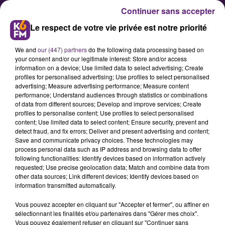
Continuer sans accepter
Le respect de votre vie privée est notre priorité
We and
our (447) partners
do the following data processing based on
your consent and/or our legitimate interest: Store and/or access
information on a device; Use limited data to select advertising; Create
profiles for personalised advertising; Use profiles to select personalised
advertising; Measure advertising performance; Measure content
La péniche Cancale fête ses 10
performance; Understand audiences through statistics or combinations
of data from different sources; Develop and improve services; Create
ans
profiles to personalise content; Use profiles to select personalised
content; Use limited data to select content; Ensure security, prevent and
detect fraud, and fix errors; Deliver and present advertising and content;
A l’occasion de son 10eme
Save and communicate privacy choices. These technologies may
process personal data such as IP address and browsing data to offer
anniversaire, la péniche Cancale
following functionalities: Identify devices based on information actively
organise cette semaine toute une
requested; Use precise geolocation data; Match and combine data from
other data sources; Link different devices; Identify devices based on
série d’animations et de concerts.
information transmitted automatically.
Vous pouvez accepter en cliquant sur "Accepter et fermer", ou affiner en
sélectionnant les finalités et/ou partenaires dans "Gérer mes choix".
Publié : 6 novembre 2019 à 5h30 par Fabrice Aubry
Vous pouvez également refuser en cliquant sur "Continuer sans