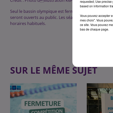
Crédit :
Photo dillustration K6FM
requested; Use precise g
based on information tra
Seul le bassin olympique est fermé ce week-end. Les b
Vous pouvez accepter en 
seront ouverts au public. Les séances "Bébé Nageur", 
mes choix". Vous pouvez
horaires habituels.
ce site. Vous pouvez met
bas de chaque page.
SUR LE MÊME SUJET