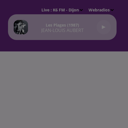
Live :
K6 FM - Dijon
Webradios
Les Plages (1987)
JEAN-LOUIS AUBERT