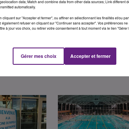
eolocation data; Match and combine data from other data sources; Link different de
nsmitted automatically.
assins d'apprentissage, d'échauffement et l'Espace Bien-Êt
cliquant sur "Accepter et fermer", ou affiner en sélectionnant les finalités et/ou pa
"Réflexe Aquatique" et "Jardin Aquatique" auront lieu aux
 également refuser en cliquant sur "Continuer sans accepter". Vos préférences ne 
tre à jour vos choix, ou retirer votre consentement à tout moment via le lien "Gérer 
Gérer mes choix
Accepter et fermer