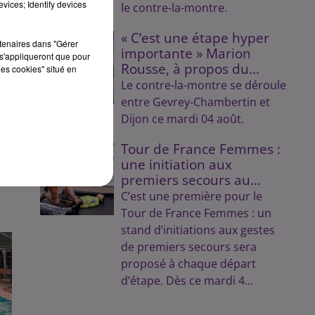
vices; Identify devices
le contre-la-montre.
re
« C’est une étape hyper
rtenaires dans "Gérer
importante » Marion
s'appliqueront que pour
Rousse, à propos du...
les cookies" situé en
Le contre-la-montre se déroule
entre Gevrey-Chambertin et
Dijon ce mardi 04 août.
Tour de France Femmes :
une initiation aux
premiers secours au...
C’est une première pour le
Tour de France Femmes : un
stand d’initiations aux gestes
de premiers secours sera
proposé à chaque départ
d’étape. Dès ce mardi 4...