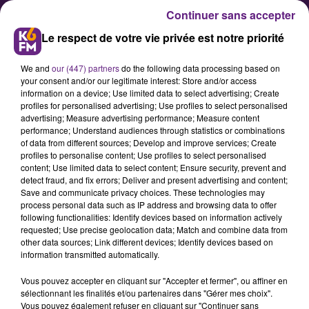
Continuer sans accepter
Le respect de votre vie privée est notre priorité
We and
our (447) partners
do the following data processing based on
your consent and/or our legitimate interest: Store and/or access
information on a device; Use limited data to select advertising; Create
profiles for personalised advertising; Use profiles to select personalised
advertising; Measure advertising performance; Measure content
La SNCF sensibilise au risque de
performance; Understand audiences through statistics or combinations
of data from different sources; Develop and improve services; Create
traversée des voies en
profiles to personalise content; Use profiles to select personalised
Bourgogne
content; Use limited data to select content; Ensure security, prevent and
detect fraud, and fix errors; Deliver and present advertising and content;
Save and communicate privacy choices. These technologies may
process personal data such as IP address and browsing data to offer
La direction régionale de la SNCF
following functionalities: Identify devices based on information actively
organisait ce lundi soir une
requested; Use precise geolocation data; Match and combine data from
other data sources; Link different devices; Identify devices based on
opération de sensibilisation à la
information transmitted automatically.
sécurité et au risque de traversée
Vous pouvez accepter en cliquant sur "Accepter et fermer", ou affiner en
de voies en gare d’Is-sur-Tille. Ci-
sélectionnant les finalités et/ou partenaires dans "Gérer mes choix".
dessous le communiqué.
Vous pouvez également refuser en cliquant sur "Continuer sans