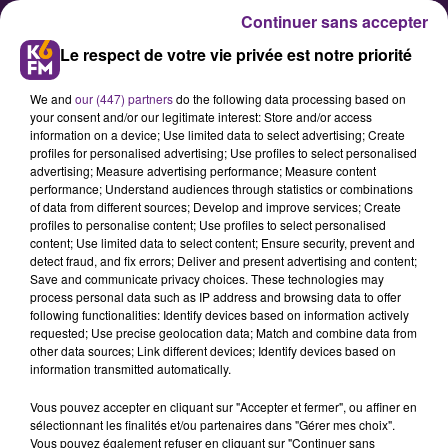
Continuer sans accepter
Le respect de votre vie privée est notre priorité
We and
our (447) partners
do the following data processing based on
your consent and/or our legitimate interest: Store and/or access
information on a device; Use limited data to select advertising; Create
profiles for personalised advertising; Use profiles to select personalised
advertising; Measure advertising performance; Measure content
La solidarité s’organise aussi aux
performance; Understand audiences through statistics or combinations
of data from different sources; Develop and improve services; Create
Tanneries
profiles to personalise content; Use profiles to select personalised
content; Use limited data to select content; Ensure security, prevent and
detect fraud, and fix errors; Deliver and present advertising and content;
En cette période de confinement, la
Save and communicate privacy choices. These technologies may
process personal data such as IP address and browsing data to offer
communauté dijonnaise des
following functionalities: Identify devices based on information actively
Tanneries a décidé de créer un
requested; Use precise geolocation data; Match and combine data from
other data sources; Link different devices; Identify devices based on
point de stockage et de
information transmitted automatically.
redistribution de nourriture et de
Vous pouvez accepter en cliquant sur "Accepter et fermer", ou affiner en
produits d’hygiène.
sélectionnant les finalités et/ou partenaires dans "Gérer mes choix".
Vous pouvez également refuser en cliquant sur "Continuer sans