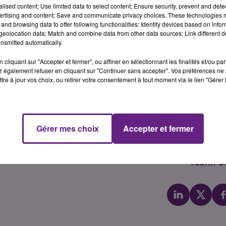
alised content; Use limited data to select content; Ensure security, prevent and detect
ambulatoire de l'op�ration et l'absence de grosses doule
ertising and content; Save and communicate privacy choices. These technologies
 r�volution.
and browsing data to offer following functionalities: Identify devices based on infor
eolocation data; Match and combine data from other data sources; Link different de
, intervention chirurgicale traumatique qui consiste � retirer 
nsmitted automatically.
e une anesth�sie g�n�rale ou une p�ridurale, une incision
de entra�nant souvent plusieurs jours d'arr�t de travail. C'est 
cliquant sur "Accepter et fermer", ou affiner en sélectionnant les finalités et/ou pa
 également refuser en cliquant sur "Continuer sans accepter". Vos préférences ne 
tre à jour vos choix, ou retirer votre consentement à tout moment via le lien "Gérer 
constat�e chez les patients, sans complications ni douleurs.
e est sa r�alisation sous anesth�sie locale et non g�n�rale
Gérer mes choix
Accepter et fermer
e, le CHU Dijon Bourgogne est le seul centre de soin public
de radiofr�quence.
Yoann Ol