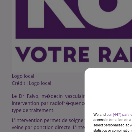
Logo local
Crédit :
Logo local
Le Dr Falvo, m�decin vasculaire, et le Pr. Loffr
intervention par radiofr�quence pour soigner les v
type de traitement.
We and
our (447) partn
L'intervention permet de soigner les varices gr�ce 
access information on a 
select personalised ad
veine par ponction directe. L'intervention est r�alis
statistics or combinatio