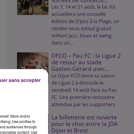
Les 7, 14 et 21 août, le lac Kir
accueillera une nouvelle
édition de D’Jazz à la Plage, un
rendez-vous estival gratuit
mêlant jazz, blues et swing
dans un...
DFCO – Pau FC : la Ligue 2
de retour au stade
Gaston-Gérard avec...
Le Dijon FCO lance sa saison
uer sans accepter
de Ligue 2 à domicile le
vendredi 14 août face au Pau
FC. Une première rencontre
une
attendue par les supporters.
 ce
erest: Store and/or
La billetterie est ouverte
 la
tising; Use profiles to
pour le choc entre la JDA
tand audiences through
Dijon et Brest
personalise content; Use