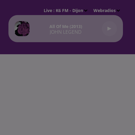
Live :
K6 FM - Dijon
Webradios
All Of Me (2013)
JOHN LEGEND