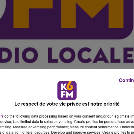
Contin
oy, radiologue ont r�alis� r�cemment au CHU de Dijon 
Le respect de votre vie privée est notre priorité
arices d'une patiente. C'est une premi�re en France pour
ers
do the following data processing based on your consent and/or our legitimate int
� une chaleur contr�l�e par une sonde mise en place dans
device; Use limited data to select advertising; Create profiles for personalised adver
vertising; Measure advertising performance; Measure content performance; Unders
�e en 45 minutes.
ns of data from different sources; Develop and improve services; Create profiles to 