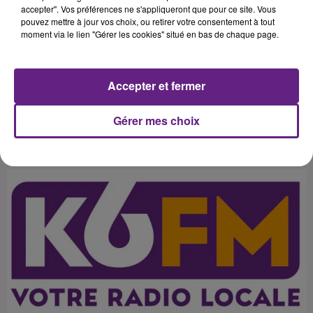
Dall'Oglio n'ont pas pu faire mieux
accepter". Vos préférences ne s'appliqueront que pour ce site. Vous
pouvez mettre à jour vos choix, ou retirer votre consentement à tout
qu'un match nul sur la pelouse des
moment via le lien "Gérer les cookies" situé en bas de chaque page.
Costières (1-1). Les attaquants ont
buté sur un Mathieu Michel des
Accepter et fermer
Gérer mes choix
Publié : 24 octobre 2015 à 12h06 par 45