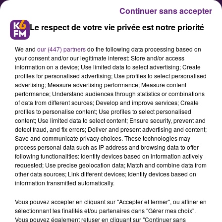
Continuer sans accepter
Le respect de votre vie privée est notre priorité
We and
our (447) partners
do the following data processing based on
your consent and/or our legitimate interest: Store and/or access
information on a device; Use limited data to select advertising; Create
profiles for personalised advertising; Use profiles to select personalised
advertising; Measure advertising performance; Measure content
Le DFCO ramène un nul de
performance; Understand audiences through statistics or combinations
of data from different sources; Develop and improve services; Create
Nîmes (1-1)
profiles to personalise content; Use profiles to select personalised
content; Use limited data to select content; Ensure security, prevent and
detect fraud, and fix errors; Deliver and present advertising and content;
En déplacement du côté de Nîmes,
Save and communicate privacy choices. These technologies may
process personal data such as IP address and browsing data to offer
pour la compte de la 12ème
following functionalities: Identify devices based on information actively
journée de Ligue 2, le DFCO devait
requested; Use precise geolocation data; Match and combine data from
other data sources; Link different devices; Identify devices based on
réagir après s'être incliné à deux
information transmitted automatically.
reprises contre Tours et Evian. Au
Vous pouvez accepter en cliquant sur "Accepter et fermer", ou affiner en
terme d'un match intense et
sélectionnant les finalités et/ou partenaires dans "Gérer mes choix".
ouvert, les hommes d'Olivier
Vous pouvez également refuser en cliquant sur "Continuer sans