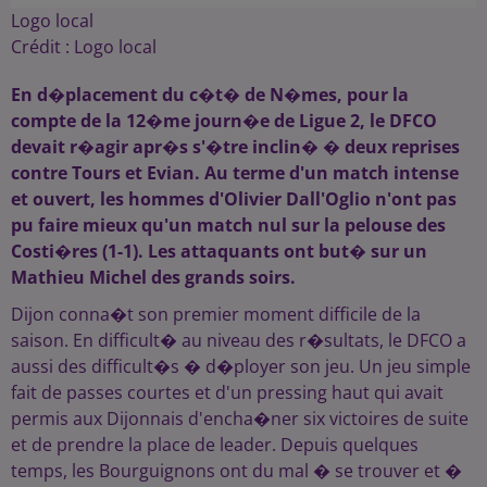
Logo local
Crédit :
Logo local
En d�placement du c�t� de N�mes, pour la
compte de la 12�me journ�e de Ligue 2, le DFCO
devait r�agir apr�s s'�tre inclin� � deux reprises
contre Tours et Evian. Au terme d'un match intense
et ouvert, les hommes d'Olivier Dall'Oglio n'ont pas
pu faire mieux qu'un match nul sur la pelouse des
Costi�res (1-1). Les attaquants ont but� sur un
Mathieu Michel des grands soirs.
Dijon conna�t son premier moment difficile de la
saison. En difficult� au niveau des r�sultats, le DFCO a
aussi des difficult�s � d�ployer son jeu. Un jeu simple
fait de passes courtes et d'un pressing haut qui avait
permis aux Dijonnais d'encha�ner six victoires de suite
et de prendre la place de leader. Depuis quelques
temps, les Bourguignons ont du mal � se trouver et �