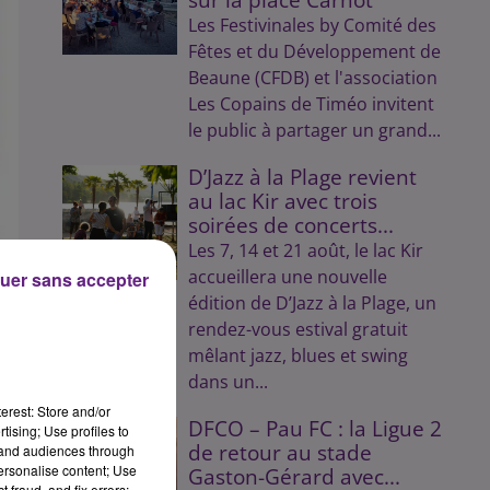
Les Festivinales by Comité des
Fêtes et du Développement de
Beaune (CFDB) et l'association
Les Copains de Timéo invitent
le public à partager un grand...
D’Jazz à la Plage revient
au lac Kir avec trois
soirées de concerts...
Les 7, 14 et 21 août, le lac Kir
accueillera une nouvelle
uer sans accepter
édition de D’Jazz à la Plage, un
rendez-vous estival gratuit
mêlant jazz, blues et swing
dans un...
s
erest: Store and/or
DFCO – Pau FC : la Ligue 2
tising; Use profiles to
de retour au stade
tand audiences through
personalise content; Use
Gaston-Gérard avec...
 fraud, and fix errors;