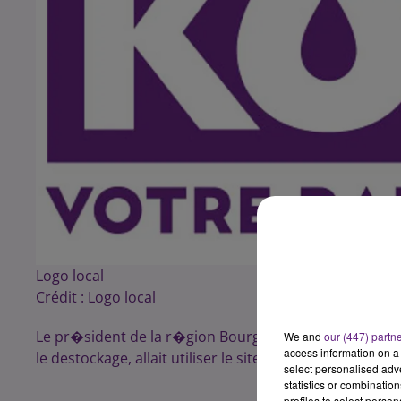
Logo local
Crédit :
Logo local
Le pr�sident de la r�gion Bourgogne Fran�ois Patri
We and
our (447) partn
access information on a 
le destockage, allait utiliser le site de Pagny et son 
select personalised ad
statistics or combinatio
profiles to select person