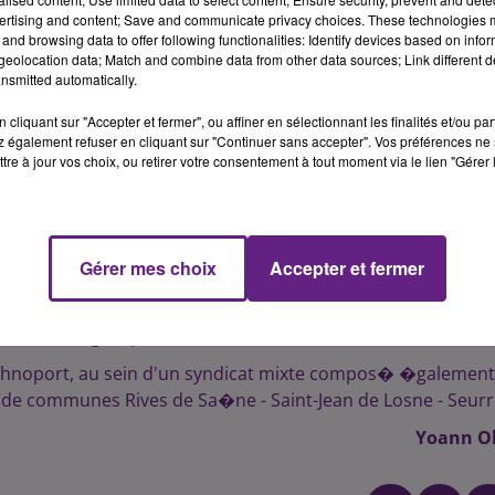
ement c�te-d'orien au bord de la Sa�ne, permet le transf
ertising and content; Save and communicate privacy choices. These technologies
and browsing data to offer following functionalities: Identify devices based on infor
 ou ferroviaire. Pour le groupe Noz, Pagny pourrait devenir
eolocation data; Match and combine data from other data sources; Link different de
e et de ses camions � travers l'Europe.
nsmitted automatically.
 non commerciale, elle permettra quand m�me la cr�ation de
cliquant sur "Accepter et fermer", ou affiner en sélectionnant les finalités et/ou pa
 place de 30 premiers CDI avant la fin de l'ann�e 2015.
 également refuser en cliquant sur "Continuer sans accepter". Vos préférences ne 
tre à jour vos choix, ou retirer votre consentement à tout moment via le lien "Gérer 
Gérer mes choix
Accepter et fermer
ident bourguignon Fran�ois Patriat, qui a �galement
pport�e au groupe.
 technoport, au sein d'un syndicat mixte compos� �galement
e communes Rives de Sa�ne - Saint-Jean de Losne - Seurr
Yoann Ol