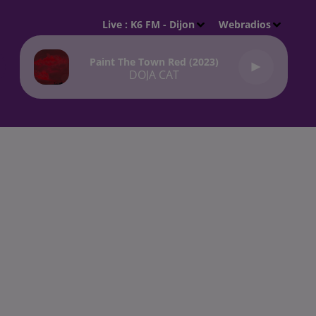
Live :
K6 FM - Dijon
Webradios
Paint The Town Red (2023)
DOJA CAT