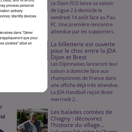
Le Dijon FCO lance sa saison
ert
 may process personal
de Ligue 2 à domicile le
mation actively
vices; Identify devices
vendredi 14 août face au Pau
FC. Une première rencontre
attendue par les supporters.
rtenaires dans "Gérer
s'appliqueront que pour
les cookies" situé en
La billetterie est ouverte
pour le choc entre la JDA
Dijon et Brest
Les Dijonnaises lanceront leur
saison à domicile face aux
championnes de France dans
une affiche déjà très attendue.
La JDA Handball reçoit Brest
mercredi 2...
e
Les balades contées de
id
Chagny : découvrez
l'histoire du village...
Lulu vous fait visiter le Chagny