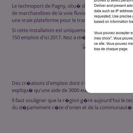
Le technoport de Pagny, situ� dans le sud du d�part
Deliver and present adv
data such as IP address 
de marchandises de la voie fluviale � la voie routi�re
requested; Use precise g
une vraie plateforme pour le transit de sa marchandis
based on information tra
Si cette installation est uniquement "logistique" et
Vous pouvez accepter en 
150 emplois d'ici 2017. Noz a m�me promis la mise en
mes choix". Vous pouvez
ce site. Vous pouvez met
bas de chaque page.
Des cr�ations d'emplois dont s'est f�licit� le pr�s
expliqu� qu'une aide de 3000 euros par CDI serait a
Il faut souligner que la r�gion g�re aujourd'hui le
du d�partement c�te-d'orien et de la communaut� d