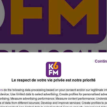
Contin
Le respect de votre vie privée est notre priorité
at a annonc� ce mardi que le groupe Noz, sp�cialis� dan
ers
do the following data processing based on your consent and/or our legitimate int
device; Use limited data to select advertising; Create profiles for personalised adver
technoport comme plateforme logistique.
vertising; Measure advertising performance; Measure content performance; Unders
ns of data from different sources; Develop and improve services; Create profiles to 
alised content; Use limited data to select content; Ensure security, prevent and detect